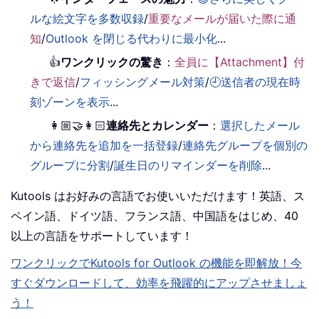
ルな絵文字を多数収録
/
重要なメールが届いた際に通
知
/
Outlook を閉じる代わりに最小化
...
👍
ワンクリックの驚き
：
全員に【Attachment】付
きで返信
/
フィッシングメール対策
/
🕘送信者の現在時
刻ゾーンを表示
...
👩🏼‍🤝‍👩🏻
連絡先とカレンダー
：
選択したメール
から連絡先を追加を一括登録
/
連絡先グループを個別の
グループに分割
/
誕生日のリマインダーを削除
...
Kutools はお好みの言語でお使いいただけます！英語、ス
ペイン語、ドイツ語、フランス語、中国語をはじめ、40
以上の言語をサポートしています！
ワンクリックでKutools for Outlook の機能を即解放！今
すぐダウンロードして、効率を飛躍的にアップさせましょ
う！