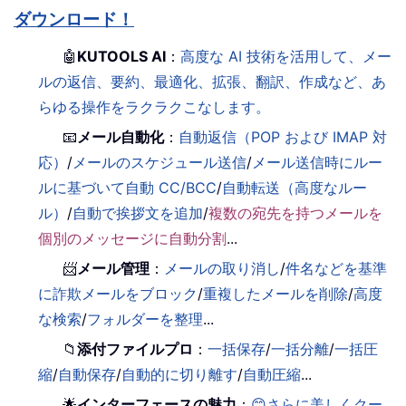
ダウンロード！
🤖
KUTOOLS AI
：
高度な AI 技術を活用して、メー
ルの返信、要約、最適化、拡張、翻訳、作成など、あ
らゆる操作をラクラクこなします。
📧
メール自動化
：
自動返信（POP および IMAP 対
応）
/
メールのスケジュール送信
/
メール送信時にルー
ルに基づいて自動 CC/BCC
/
自動転送（高度なルー
ル）
/
自動で挨拶文を追加
/
複数の宛先を持つメールを
個別のメッセージに自動分割
...
📨
メール管理
：
メールの取り消し
/
件名などを基準
に詐欺メールをブロック
/
重複したメールを削除
/
高度
な検索
/
フォルダーを整理
...
📁
添付ファイルプロ
：
一括保存
/
一括分離
/
一括圧
縮
/
自動保存
/
自動的に切り離す
/
自動圧縮
...
🌟
インターフェースの魅力
：
😊さらに美しくクー