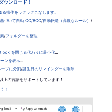
ダウンロード！
らゆる操作をラクラクこなします。
づいて自動 CC/BCC
/
自動転送（高度なルール）
/
検索
/
フォルダーを整理
...
utlook を閉じる代わりに最小化
...
ゾーンを表示
...
ループに分割
/
誕生日のリマインダーを削除
...
0 以上の言語をサポートしています！
ょう！