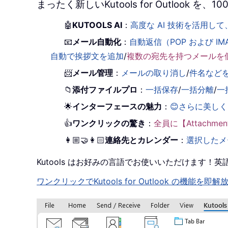
まったく新しいKutools for Outlook
🤖
KUTOOLS AI
：
高度な AI 技術を活用
📧
メール自動化
：
自動返信（POP および IM
自動で挨拶文を追加
/
複数の宛先を持つメールを
📨
メール管理
：
メールの取り消し
/
件名など
📁
添付ファイルプロ
：
一括保存
/
一括分離
/
一
🌟
インターフェースの魅力
：
😊さらに美し
👍
ワンクリックの驚き
：
全員に【Attachm
👩🏼‍🤝‍👩🏻
連絡先とカレンダー
：
選択したメ
Kutools はお好みの言語でお使いいただけます
ワンクリックでKutools for Outlook の