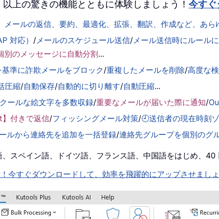
 を、100 以上の驚きの機能とともに体験しましょう！
今すぐ
して、メールの返信、要約、最適化、拡張、翻訳、作成など、あ
AP 対応）
/
メールのスケジュール送信
/
メール送信時にルールに基
個別のメッセージに自動分割
...
を基準に詐欺メールをブロック
/
重複したメールを削除
/
高度な
括圧縮
/
自動保存
/
自動的に切り離す
/
自動圧縮
...
くクールな絵文字を多数収録
/
重要なメールが届いた際に通知
/
O
ent】付きで返信
/
フィッシングメール対策
/
🕘送信者の現在時刻
ールから連絡先を追加を一括登録
/
連絡先グループを個別のグ
！英語、スペイン語、ドイツ語、フランス語、中国語をはじめ、4
機能を即解放！今すぐダウンロードして、効率を飛躍的にアップさせまし