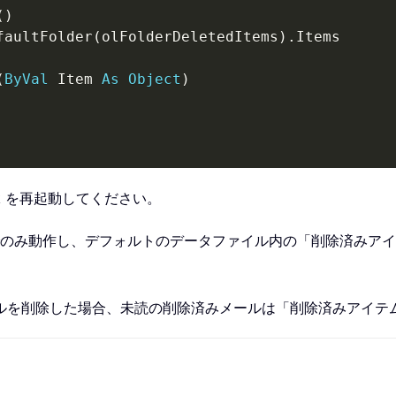
(
)
faultFolder
(
olFolderDeletedItems
)
.
(
ByVal
 Item 
As
Object
)
look を再起動してください。
ook 2013 でのみ動作し、デフォルトのデータファイル内の「削
ルを削除した場合、未読の削除済みメールは「削除済みアイテ