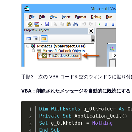
手順3：次の VBA コードを空のウィンドウに貼り
VBA：削除されたメッセージを自動的に既読にする
Dim
WithEvents
 g_OlkFolder 
As
 O
Private
Sub
 Application_Quit
(
)
Set
 g_OlkFolder 
=
Nothing
End
Sub