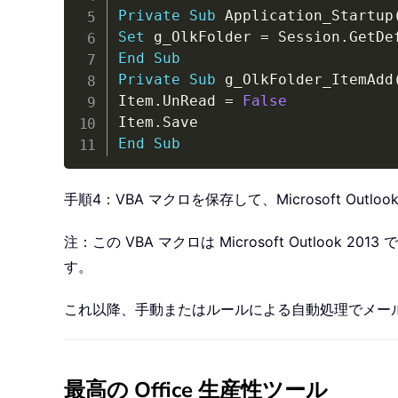
Private
Sub
 Application_Startup
Set
 g_OlkFolder 
=
 Session
.
GetDe
End
Sub
Private
Sub
 g_OlkFolder_ItemAdd
Item
.
UnRead 
=
False
Item
.
End
Sub
手順4：VBA マクロを保存して、Microsoft Out
注：この VBA マクロは Microsoft Outl
す。
これ以降、手動またはルールによる自動処理でメー
最高の Office 生産性ツール