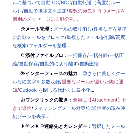
ルに基づいて自動 CC/BCC
/
自動転送（高度なルー
ル）
/
自動で挨拶文を追加
/
複数の宛先を持つメールを
個別のメッセージに自動分割
...
📨
メール管理
：
メールの取り消し
/
件名などを基準
に詐欺メールをブロック
/
重複したメールを削除
/
高度
な検索
/
フォルダーを整理
...
📁
添付ファイルプロ
：
一括保存
/
一括分離
/
一括圧
縮
/
自動保存
/
自動的に切り離す
/
自動圧縮
...
🌟
インターフェースの魅力
：
😊さらに美しくクー
ルな絵文字を多数収録
/
重要なメールが届いた際に通
知
/
Outlook を閉じる代わりに最小化
...
👍
ワンクリックの驚き
：
全員に【Attachment】付
きで返信
/
フィッシングメール対策
/
🕘送信者の現在時
刻ゾーンを表示
...
👩🏼‍🤝‍👩🏻
連絡先とカレンダー
：
選択したメール