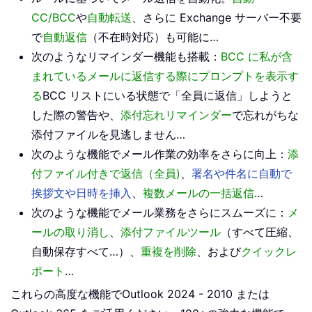
CC/BCC
や
自動転送
、さらに Exchange サーバー不要
で
自動返信
（不在時対応）も可能に…
次のようなリマインダー機能も搭載：
BCC に私が含
まれているメールに返信する際にプロンプトを表示す
る
BCC リストにいる状態で「全員に返信」しようと
した際の警告や、
添付忘れリマインダー
で忘れがちな
添付ファイルを見逃しません…
次のような機能でメール作業の効率をさらに向上：
添
付ファイル付きで返信（全員)
、
署名や件名に自動で
挨拶文や日時を挿入
、
複数メールの一括返信
…
次のような機能でメール業務をさらにスムーズに：
メ
ールの取り消し
、
添付ファイルツール
（すべて圧縮、
自動保存すべて…）、
重複を削除
、および
クイックレ
ポート
…
これらの高度な機能でOutlook 2024 - 2010 または