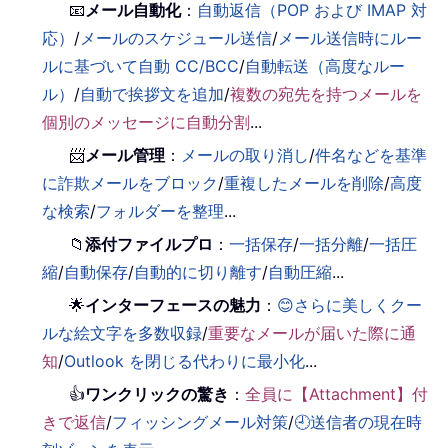
📧
メール自動化
：
自動返信（POP および IMAP 対
応）
/
メールのスケジュール送信
/
メール送信時にルー
ルに基づいて自動 CC/BCC
/
自動転送（高度なルー
ル）
/
自動で挨拶文を追加
/
複数の宛先を持つメールを
個別のメッセージに自動分割
...
📨
メール管理
：
メールの取り消し
/
件名などを基準
に詐欺メールをブロック
/
重複したメールを削除
/
高度
な検索
/
フォルダーを整理
...
📁
添付ファイルプロ
：
一括保存
/
一括分離
/
一括圧
縮
/
自動保存
/
自動的に切り離す
/
自動圧縮
...
🌟
インターフェースの魅力
：
😊さらに美しくクー
ルな絵文字を多数収録
/
重要なメールが届いた際に通
知
/
Outlook を閉じる代わりに最小化
...
👍
ワンクリックの驚き
：
全員に【Attachment】付
きで返信
/
フィッシングメール対策
/
🕘送信者の現在時