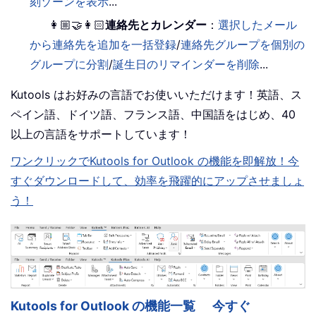
刻ゾーンを表示
...
👩🏼‍🤝‍👩🏻
連絡先とカレンダー
：
選択したメール
から連絡先を追加を一括登録
/
連絡先グループを個別の
グループに分割
/
誕生日のリマインダーを削除
...
Kutools はお好みの言語でお使いいただけます！英語、ス
ペイン語、ドイツ語、フランス語、中国語をはじめ、40
以上の言語をサポートしています！
ワンクリックでKutools for Outlook の機能を即解放！今
すぐダウンロードして、効率を飛躍的にアップさせましょ
う！
Kutools for Outlook の機能一覧
今すぐ