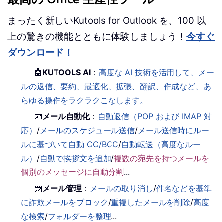
まったく新しいKutools for Outlook を、100 以
上の驚きの機能とともに体験しましょう！
今すぐ
ダウンロード！
🤖
KUTOOLS AI
：
高度な AI 技術を活用して、メー
ルの返信、要約、最適化、拡張、翻訳、作成など、あ
らゆる操作をラクラクこなします。
📧
メール自動化
：
自動返信（POP および IMAP 対
応）
/
メールのスケジュール送信
/
メール送信時にルー
ルに基づいて自動 CC/BCC
/
自動転送（高度なルー
ル）
/
自動で挨拶文を追加
/
複数の宛先を持つメールを
個別のメッセージに自動分割
...
📨
メール管理
：
メールの取り消し
/
件名などを基準
に詐欺メールをブロック
/
重複したメールを削除
/
高度
な検索
/
フォルダーを整理
...