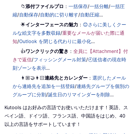
📁
添付ファイルプロ
：
一括保存
/
一括分離
/
一括圧
縮
/
自動保存
/
自動的に切り離す
/
自動圧縮
...
🌟
インターフェースの魅力
：
😊さらに美しくクー
ルな絵文字を多数収録
/
重要なメールが届いた際に通
知
/
Outlook を閉じる代わりに最小化
...
👍
ワンクリックの驚き
：
全員に【Attachment】付
きで返信
/
フィッシングメール対策
/
🕘送信者の現在時
刻ゾーンを表示
...
👩🏼‍🤝‍👩🏻
連絡先とカレンダー
：
選択したメール
から連絡先を追加を一括登録
/
連絡先グループを個別の
グループに分割
/
誕生日のリマインダーを削除
...
Kutools はお好みの言語でお使いいただけます！英語、ス
ペイン語、ドイツ語、フランス語、中国語をはじめ、40
以上の言語をサポートしています！