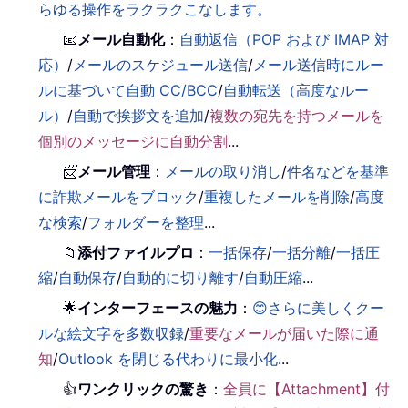
らゆる操作をラクラクこなします。
📧
メール自動化
：
自動返信（POP および IMAP 対
応）
/
メールのスケジュール送信
/
メール送信時にルー
ルに基づいて自動 CC/BCC
/
自動転送（高度なルー
ル）
/
自動で挨拶文を追加
/
複数の宛先を持つメールを
個別のメッセージに自動分割
...
📨
メール管理
：
メールの取り消し
/
件名などを基準
に詐欺メールをブロック
/
重複したメールを削除
/
高度
な検索
/
フォルダーを整理
...
📁
添付ファイルプロ
：
一括保存
/
一括分離
/
一括圧
縮
/
自動保存
/
自動的に切り離す
/
自動圧縮
...
🌟
インターフェースの魅力
：
😊さらに美しくクー
ルな絵文字を多数収録
/
重要なメールが届いた際に通
知
/
Outlook を閉じる代わりに最小化
...
👍
ワンクリックの驚き
：
全員に【Attachment】付