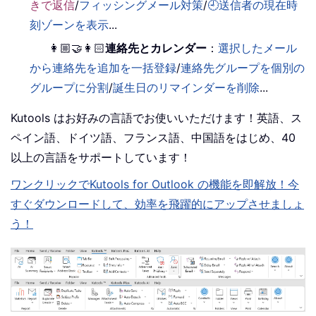
きで返信
/
フィッシングメール対策
/
🕘送信者の現在時
刻ゾーンを表示
...
👩🏼‍🤝‍👩🏻
連絡先とカレンダー
：
選択したメール
から連絡先を追加を一括登録
/
連絡先グループを個別の
グループに分割
/
誕生日のリマインダーを削除
...
Kutools はお好みの言語でお使いいただけます！英語、ス
ペイン語、ドイツ語、フランス語、中国語をはじめ、40
以上の言語をサポートしています！
ワンクリックでKutools for Outlook の機能を即解放！今
すぐダウンロードして、効率を飛躍的にアップさせましょ
う！