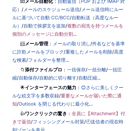
📧
メール自動化
：
自動返信（POP および IMAP 対
応）
/
メールのスケジュール送信
/
メール送信時にルー
ルに基づいて自動 CC/BCC
/
自動転送（高度なルー
ル）
/
自動で挨拶文を追加
/
複数の宛先を持つメールを
個別のメッセージに自動分割
...
📨
メール管理
：
メールの取り消し
/
件名などを基準
に詐欺メールをブロック
/
重複したメールを削除
/
高度
な検索
/
フォルダーを整理
...
📁
添付ファイルプロ
：
一括保存
/
一括分離
/
一括圧
縮
/
自動保存
/
自動的に切り離す
/
自動圧縮
...
🌟
インターフェースの魅力
：
😊さらに美しくクー
ルな絵文字を多数収録
/
重要なメールが届いた際に通
知
/
Outlook を閉じる代わりに最小化
...
👍
ワンクリックの驚き
：
全員に【Attachment】付
きで返信
/
フィッシングメール対策
/
🕘送信者の現在時
刻ゾーンを表示
...