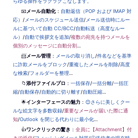
らゆる操作をラクラクこなします。
📧
メール自動化
：
自動返信（POP および IMAP 対
応）
/
メールのスケジュール送信
/
メール送信時にルー
ルに基づいて自動 CC/BCC
/
自動転送（高度なルー
ル）
/
自動で挨拶文を追加
/
複数の宛先を持つメールを
個別のメッセージに自動分割
...
📨
メール管理
：
メールの取り消し
/
件名などを基準
に詐欺メールをブロック
/
重複したメールを削除
/
高度
な検索
/
フォルダーを整理
...
📁
添付ファイルプロ
：
一括保存
/
一括分離
/
一括圧
縮
/
自動保存
/
自動的に切り離す
/
自動圧縮
...
🌟
インターフェースの魅力
：
😊さらに美しくクー
ルな絵文字を多数収録
/
重要なメールが届いた際に通
知
/
Outlook を閉じる代わりに最小化
...
👍
ワンクリックの驚き
：
全員に【Attachment】付