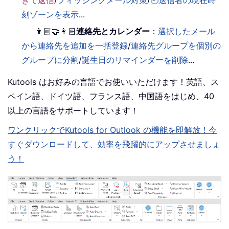
きで返信
/
フィッシングメール対策
/
🕘送信者の現在時
刻ゾーンを表示
...
👩🏼‍🤝‍👩🏻
連絡先とカレンダー
：
選択したメール
から連絡先を追加を一括登録
/
連絡先グループを個別の
グループに分割
/
誕生日のリマインダーを削除
...
Kutools はお好みの言語でお使いいただけます！英語、ス
ペイン語、ドイツ語、フランス語、中国語をはじめ、40
以上の言語をサポートしています！
ワンクリックでKutools for Outlook の機能を即解放！今
すぐダウンロードして、効率を飛躍的にアップさせましょ
う！