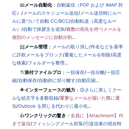
📧
メール自動化
：
自動返信（POP および IMAP 対
応）
/
メールのスケジュール送信
/
メール送信時にルー
ルに基づいて自動 CC/BCC
/
自動転送（高度なルー
ル）
/
自動で挨拶文を追加
/
複数の宛先を持つメールを
個別のメッセージに自動分割
...
📨
メール管理
：
メールの取り消し
/
件名などを基準
に詐欺メールをブロック
/
重複したメールを削除
/
高度
な検索
/
フォルダーを整理
...
📁
添付ファイルプロ
：
一括保存
/
一括分離
/
一括圧
縮
/
自動保存
/
自動的に切り離す
/
自動圧縮
...
🌟
インターフェースの魅力
：
😊さらに美しくクー
ルな絵文字を多数収録
/
重要なメールが届いた際に通
知
/
Outlook を閉じる代わりに最小化
...
👍
ワンクリックの驚き
：
全員に【Attachment】付
きで返信
/
フィッシングメール対策
/
🕘送信者の現在時