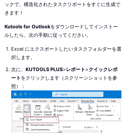
ックで、構造化されたタスクリポートをすぐに生成で
Set
 olTask 
=
 olItems
(
i
)
きます！
            xlWS
.
Cells
(
rowNum
,
1
)
.
Val
            xlWS
.
Cells
(
rowNum
,
2
)
.
Val
Kutools for Outlook
をダウンロードしてインストー
            xlWS
.
Cells
(
rowNum
,
3
)
.
Val
ルしたら、次の手順に従ってください。
            xlWS
.
Cells
(
rowNum
,
4
)
.
Val
            xlWS
.
Cells
(
rowNum
,
5
)
.
Val
Excel にエクスポートしたいタスクフォルダーを選
            xlWS
.
Cells
(
rowNum
,
6
)
.
Val
択します。
            xlWS
.
Cells
(
rowNum
,
7
)
.
Val
            xlWS
.
Cells
(
rowNum
,
8
)
.
Val
次に、
KUTOOLS PLUS
>
レポート
>
クイックレポ
            xlWS
.
Cells
(
rowNum
,
9
)
.
Val
ート
をクリックします（スクリーンショットを参
            xlWS
.
Cells
(
rowNum
,
10
)
.
Va
照）：
            rowNum 
=
 rowNum 
+
1
End
If
Next
 i

    xlWS
.
Columns
.
AutoFit

    xlWB
.
SaveAs 
CStr
(
savePath
)
,
51