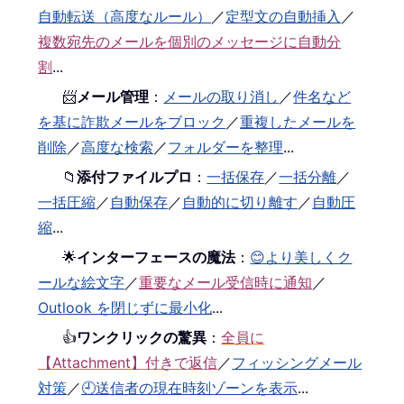
自動転送（高度なルール）
／
定型文の自動挿入
／
複数宛先のメールを個別のメッセージに自動分
割
...
📨
メール管理
：
メールの取り消し
／
件名など
を基に詐欺メールをブロック
／
重複したメールを
削除
／
高度な検索
／
フォルダーを整理
...
📁
添付ファイルプロ
：
一括保存
／
一括分離
／
一括圧縮
／
自動保存
／
自動的に切り離す
／
自動圧
縮
...
🌟
インターフェースの魔法
：
😊より美しくク
ールな絵文字
／
重要なメール受信時に通知
／
Outlook を閉じずに最小化
...
👍
ワンクリックの驚異
：
全員に
【Attachment】付きで返信
／
フィッシングメール
対策
／
🕘送信者の現在時刻ゾーンを表示
...