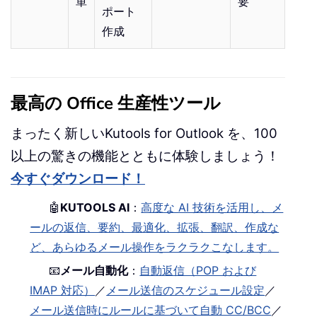
単
要
ポート
作成
最高の Office 生産性ツール
まったく新しいKutools for Outlook を、100
以上の驚きの機能とともに体験しましょう！
今すぐダウンロード！
🤖
KUTOOLS AI
：
高度な AI 技術を活用し、メ
ールの返信、要約、最適化、拡張、翻訳、作成な
ど、あらゆるメール操作をラクラクこなします。
📧
メール自動化
：
自動返信（POP および
IMAP 対応）
／
メール送信のスケジュール設定
／
メール送信時にルールに基づいて自動 CC/BCC
／