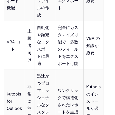
ポート
ファイ
エクスポー
必要
機能
ルの作
ト
成
自動化
完全にカス
上
や頻繁
タマイズ可
級
VBA の
VBA コ
なエク
能で、多数
者
知識が
ード
スポー
のフィール
向
必要
トに最
ドをエクス
け
適
ポート可能
迅速か
つプロ
非
Kutools
フェッ
ワンクリッ
Kutools
常
のイン
ショナ
クで構造化
for
に
ストー
ルなタ
されたレポ
Outlook
簡
ルが必
スクレ
ートを生成