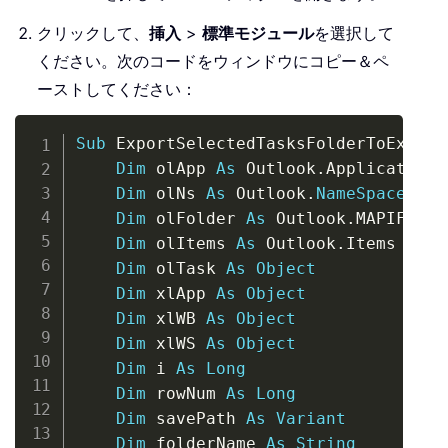
クリックして、
挿入
>
標準モジュール
を選択して
ください。次のコードをウィンドウにコピー＆ペ
ーストしてください：
Copy
Sub
 ExportSelectedTasksFolderToExcel
(
Dim
 olApp 
As
 Outlook
.
Application

Dim
 olNs 
As
 Outlook
.
NameSpace
Dim
 olFolder 
As
 Outlook
.
MAPIFolder
Dim
 olItems 
As
 Outlook
.
Items

Dim
 olTask 
As
Object
Dim
 xlApp 
As
Object
Dim
 xlWB 
As
Object
Dim
 xlWS 
As
Object
Dim
 i 
As
Long
Dim
 rowNum 
As
Long
Dim
 savePath 
As
Variant
Dim
 folderName 
As
String