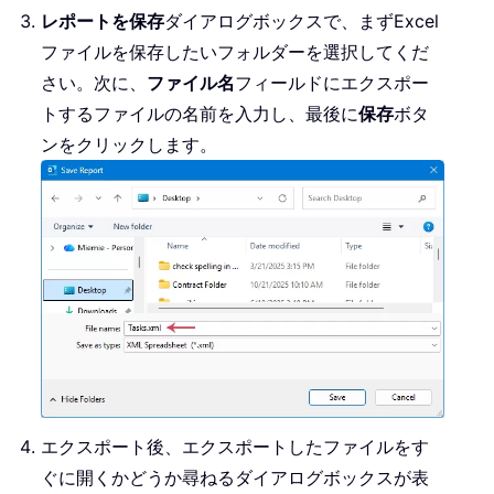
    xlWB
.
Close 
False
レポートを保存
ダイアログボックスで、まずExcel
    xlApp
.
Quit

ファイルを保存したいフォルダーを選択してくだ
Set
 xlWS 
=
Nothing
さい。次に、
ファイル名
フィールドにエクスポー
Set
 xlWB 
=
Nothing
Set
 xlApp 
=
Nothing
トするファイルの名前を入力し、最後に
保存
ボタ
Set
 olItems 
=
Nothing
ンをクリックします。
Set
 olFolder 
=
Nothing
Set
 olNs 
=
Nothing
Set
 olApp 
=
Nothing
    MsgBox 
"Tasks exported successful
           folderName 
&
 vbCrLf 
&
_
"Saved to:"
&
 vbCrLf 
&
CSt
End
Sub
エクスポート後、エクスポートしたファイルをす
ぐに開くかどうか尋ねるダイアログボックスが表