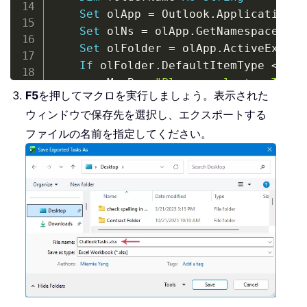
Set
 olApp 
=
 Outlook
.
Application

Set
 olNs 
=
 olApp
.
GetNamespace
(
"MA
Set
 olFolder 
=
 olApp
.
ActiveExplor
If
 olFolder
.
DefaultItemType 
<
>
 ol
        MsgBox 
"Please select a Tasks
F5
を押してマクロを実行しましょう。表示された
Exit
Sub
ウィンドウで保存先を選択し、エクスポートする
End
If
ファイルの名前を指定してください。
    folderName 
=
 olFolder
.
Name

Set
 xlApp 
=
 CreateObject
(
"Excel.A
    savePath 
=
 xlApp
.
GetSaveAsFilenam
        InitialFileName
:
=
"OutlookTask
        FileFilter
:
=
"Excel Workbook (
        Title
:
=
"Save Exported Tasks A
If
 savePath 
=
False
Then
        MsgBox 
"Export cancelled."
,
 v
        xlApp
.
Quit

Set
 xlApp 
=
Nothing
Exit
Sub