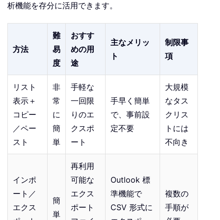
析機能を存分に活用できます。
難
おすす
主なメリッ
制限事
方法
易
めの用
ト
項
度
途
リスト
非
手軽な
大規模
表示＋
常
一回限
手早く簡単
なタス
コピー
に
りのエ
で、事前設
クリス
／ペー
簡
クスポ
定不要
トには
スト
単
ート
不向き
再利用
インポ
可能な
Outlook 標
ート／
エクス
準機能で
複数の
簡
エクス
ポート
CSV 形式に
手順が
単