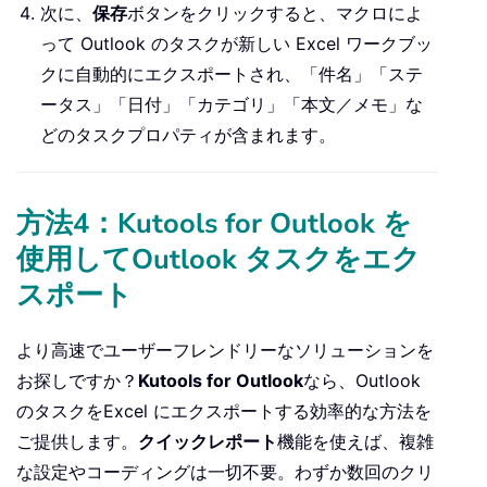
次に、
保存
ボタンをクリックすると、マクロによ
End
If
って Outlook のタスクが新しい Excel ワークブッ
Set
 xlWB 
=
 xlApp
.
Workbooks
.
Add

クに自動的にエクスポートされ、「件名」「ステ
Set
 xlWS 
=
 xlWB
.
Sheets
(
1
)
ータス」「日付」「カテゴリ」「本文／メモ」な
Set
 olItems 
=
 olFolder
.
Items

    olItems
.
Sort 
"[DueDate]"
どのタスクプロパティが含まれます。
    xlWS
.
Cells
(
1
,
1
)
.
Value 
=
"Subject
    xlWS
.
Cells
(
1
,
2
)
.
Value 
=
"Status"
    xlWS
.
Cells
(
1
,
3
)
.
Value 
=
"Start D
方法4：Kutools for Outlook を
    xlWS
.
Cells
(
1
,
4
)
.
Value 
=
"Due Dat
使用してOutlook タスクをエク
    xlWS
.
Cells
(
1
,
5
)
.
Value 
=
"% Compl
スポート
    xlWS
.
Cells
(
1
,
6
)
.
Value 
=
"Priorit
    xlWS
.
Cells
(
1
,
7
)
.
Value 
=
"Categor
より高速でユーザーフレンドリーなソリューションを
    xlWS
.
Cells
(
1
,
8
)
.
Value 
=
"Created
    xlWS
.
Cells
(
1
,
9
)
.
Value 
=
"Modifie
お探しですか？
Kutools for Outlook
なら、Outlook
    xlWS
.
Cells
(
1
,
10
)
.
Value 
=
"Body"
のタスクをExcel にエクスポートする効率的な方法を
    rowNum 
=
2
ご提供します。
クイックレポート
機能を使えば、複雑
For
 i 
=
1
To
 olItems
.
Count

な設定やコーディングは一切不要。わずか数回のクリ
If
 TypeName
(
olItems
(
i
)
)
=
"Ta