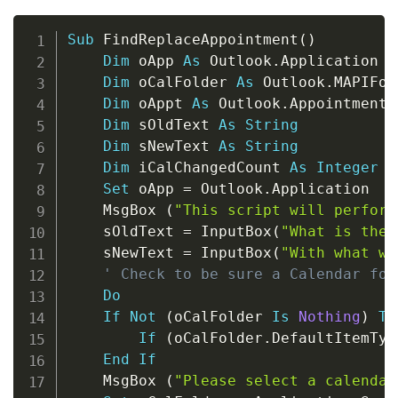
Copy
Sub
 FindReplaceAppointment
(
)
Dim
 oApp 
As
 Outlook
.
Application

Dim
 oCalFolder 
As
 Outlook
.
MAPIFol
Dim
 oAppt 
As
 Outlook
.
AppointmentIt
Dim
 sOldText 
As
String
Dim
 sNewText 
As
String
Dim
 iCalChangedCount 
As
Integer
Set
 oApp 
=
 Outlook
.
Application

    MsgBox 
(
"This script will perform
    sOldText 
=
 InputBox
(
"What is the 
    sNewText 
=
 InputBox
(
"With what wo
' Check to be sure a Calendar fol
Do
If
Not
(
oCalFolder 
Is
Nothing
)
Th
If
(
oCalFolder
.
DefaultItemTyp
End
If
    MsgBox 
(
"Please select a calendar