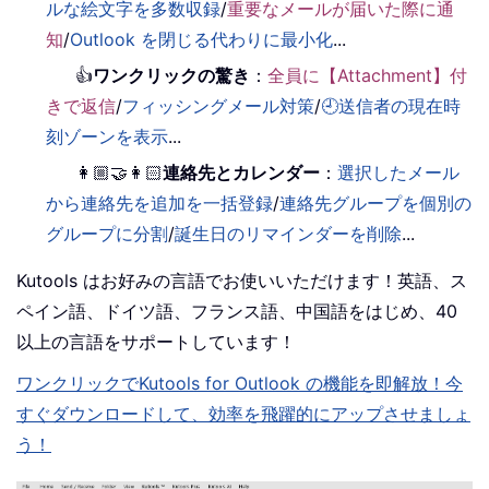
ルな絵文字を多数収録
/
重要なメールが届いた際に通
知
/
Outlook を閉じる代わりに最小化
...
👍
ワンクリックの驚き
：
全員に【Attachment】付
きで返信
/
フィッシングメール対策
/
🕘送信者の現在時
刻ゾーンを表示
...
👩🏼‍🤝‍👩🏻
連絡先とカレンダー
：
選択したメール
から連絡先を追加を一括登録
/
連絡先グループを個別の
グループに分割
/
誕生日のリマインダーを削除
...
Kutools はお好みの言語でお使いいただけます！英語、ス
ペイン語、ドイツ語、フランス語、中国語をはじめ、40
以上の言語をサポートしています！
ワンクリックでKutools for Outlook の機能を即解放！今
すぐダウンロードして、効率を飛躍的にアップさせましょ
う！