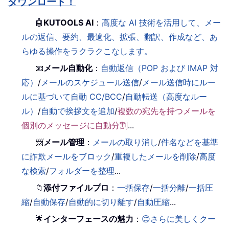
ダウンロード！
🤖
KUTOOLS AI
：
高度な AI 技術を活用して、メー
ルの返信、要約、最適化、拡張、翻訳、作成など、あ
らゆる操作をラクラクこなします。
📧
メール自動化
：
自動返信（POP および IMAP 対
応）
/
メールのスケジュール送信
/
メール送信時にルー
ルに基づいて自動 CC/BCC
/
自動転送（高度なルー
ル）
/
自動で挨拶文を追加
/
複数の宛先を持つメールを
個別のメッセージに自動分割
...
📨
メール管理
：
メールの取り消し
/
件名などを基準
に詐欺メールをブロック
/
重複したメールを削除
/
高度
な検索
/
フォルダーを整理
...
📁
添付ファイルプロ
：
一括保存
/
一括分離
/
一括圧
縮
/
自動保存
/
自動的に切り離す
/
自動圧縮
...
🌟
インターフェースの魅力
：
😊さらに美しくクー