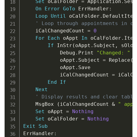
Set
 oCalFolder 
=
 Application
.
Sess
On
Error
GoTo
 ErrHandler
:
Loop
Until
 oCalFolder
.
DefaultItem
' Loop through appointments in ca
    iCalChangedCount 
=
0
For
Each
 oAppt 
In
 oCalFolder
.
Items
If
 InStr
(
oAppt
.
Subject
,
 sOldT
            Debug
.
Print 
"Changed: "
&
            oAppt
.
Subject 
=
 Replace
(
o
            oAppt
.
Save

            iCalChangedCount 
=
 iCalCh
End
If
Next
' Display results and clear table
    MsgBox 
(
iCalChangedCount 
&
" appo
Set
 oAppt 
=
Nothing
Set
 oCalFolder 
=
Nothing
Exit
Sub
ErrHandler
: