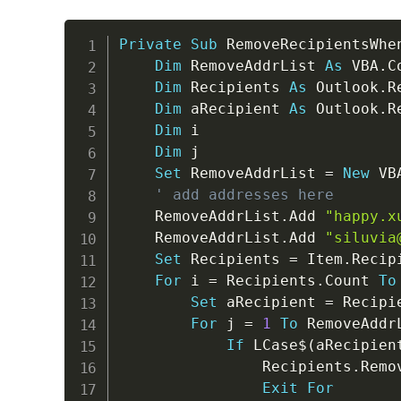
Private
Sub
 RemoveRecipientsWhe
Dim
 RemoveAddrList 
As
 VBA
.
C
Dim
 Recipients 
As
 Outlook
.
R
Dim
 aRecipient 
As
 Outlook
.
R
Dim
 i

Dim
 j

Set
 RemoveAddrList 
=
New
 VB
' add addresses here
	RemoveAddrList
.
Add 
"happy.x
	RemoveAddrList
.
Add 
"siluvia
Set
 Recipients 
=
 Item
.
Recipi
For
 i 
=
 Recipients
.
Count 
To
Set
 aRecipient 
=
 Recipi
For
 j 
=
1
To
 RemoveAddr
If
 LCase
$
(
aRecipien
				Recipients
.
Remov
Exit
For