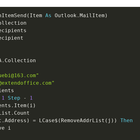
nItemSend
(
Item 
As
 Outlook
.
MailItem
)
ollection

ecipients

ecipient

A
.
Collection

uebi@163.com"
@extendoffice.com"
ents

1
Step
-
1
ents
.
Item
(
i
)
List
.
Count

t
.
Address
)
=
 LCase
$
(
RemoveAddrList
(
j
)
)
Then
e i
