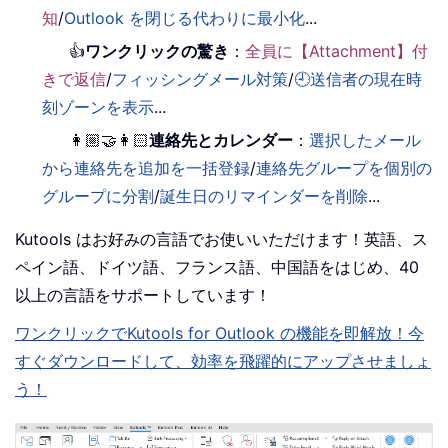
知
/
Outlook を閉じる代わりに最小化
...
👍
ワンクリックの驚き
：
全員に【Attachment】付
きで返信
/
フィッシングメール対策
/
🕘送信者の現在時
刻ゾーンを表示
...
👩🏼‍🤝‍👩🏻
連絡先とカレンダー
：
選択したメール
から連絡先を追加を一括登録
/
連絡先グループを個別の
グループに分割
/
誕生日のリマインダーを削除
...
Kutools はお好みの言語でお使いいただけます！英語、ス
ペイン語、ドイツ語、フランス語、中国語をはじめ、40
以上の言語をサポートしています！
ワンクリックでKutools for Outlook の機能を即解放！今
すぐダウンロードして、効率を飛躍的にアップさせましょ
う！