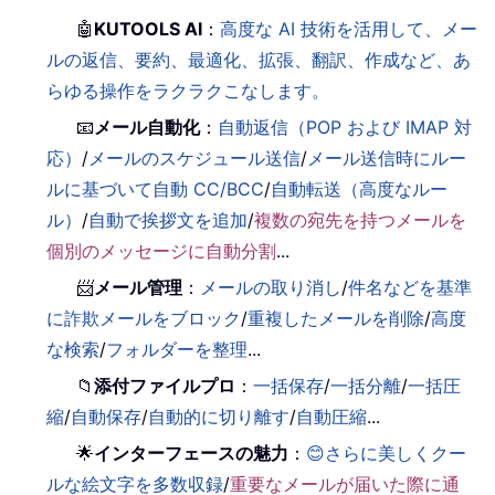
🤖
KUTOOLS AI
：
高度な AI 技術を活用して、メー
ルの返信、要約、最適化、拡張、翻訳、作成など、あ
らゆる操作をラクラクこなします。
📧
メール自動化
：
自動返信（POP および IMAP 対
応）
/
メールのスケジュール送信
/
メール送信時にルー
ルに基づいて自動 CC/BCC
/
自動転送（高度なルー
ル）
/
自動で挨拶文を追加
/
複数の宛先を持つメールを
個別のメッセージに自動分割
...
📨
メール管理
：
メールの取り消し
/
件名などを基準
に詐欺メールをブロック
/
重複したメールを削除
/
高度
な検索
/
フォルダーを整理
...
📁
添付ファイルプロ
：
一括保存
/
一括分離
/
一括圧
縮
/
自動保存
/
自動的に切り離す
/
自動圧縮
...
🌟
インターフェースの魅力
：
😊さらに美しくクー
ルな絵文字を多数収録
/
重要なメールが届いた際に通