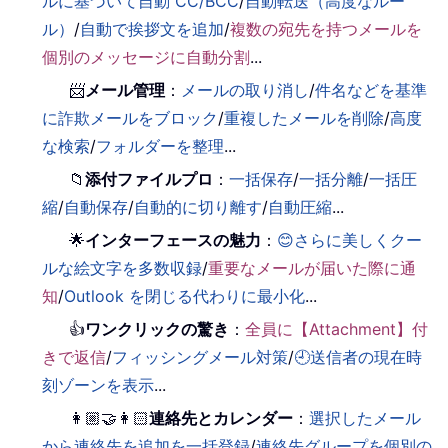
ルに基づいて自動 CC/BCC
/
自動転送（高度なルー
ル）
/
自動で挨拶文を追加
/
複数の宛先を持つメールを
個別のメッセージに自動分割
...
📨
メール管理
：
メールの取り消し
/
件名などを基準
に詐欺メールをブロック
/
重複したメールを削除
/
高度
な検索
/
フォルダーを整理
...
📁
添付ファイルプロ
：
一括保存
/
一括分離
/
一括圧
縮
/
自動保存
/
自動的に切り離す
/
自動圧縮
...
🌟
インターフェースの魅力
：
😊さらに美しくクー
ルな絵文字を多数収録
/
重要なメールが届いた際に通
知
/
Outlook を閉じる代わりに最小化
...
👍
ワンクリックの驚き
：
全員に【Attachment】付
きで返信
/
フィッシングメール対策
/
🕘送信者の現在時
刻ゾーンを表示
...
👩🏼‍🤝‍👩🏻
連絡先とカレンダー
：
選択したメール
から連絡先を追加を一括登録
/
連絡先グループを個別の