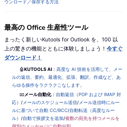
ウンロード／保存する方法
最高の Office 生産性ツール
まったく新しいKutools for Outlook を、100 以
上の驚きの機能とともに体験しましょう！
今すぐ
ダウンロード！
🤖
KUTOOLS AI
：
高度な AI 技術を活用して、メー
ルの返信、要約、最適化、拡張、翻訳、作成など、あ
らゆる操作をラクラクこなします。
📧
メール自動化
：
自動返信（POP および IMAP 対
応）
/
メールのスケジュール送信
/
メール送信時にルー
ルに基づいて自動 CC/BCC
/
自動転送（高度なルー
ル）
/
自動で挨拶文を追加
/
複数の宛先を持つメールを
個別のメッセージに自動分割
...