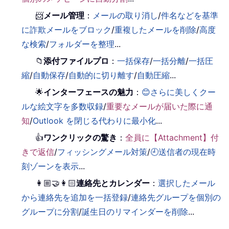
📨
メール管理
：
メールの取り消し
/
件名などを基準
に詐欺メールをブロック
/
重複したメールを削除
/
高度
な検索
/
フォルダーを整理
...
📁
添付ファイルプロ
：
一括保存
/
一括分離
/
一括圧
縮
/
自動保存
/
自動的に切り離す
/
自動圧縮
...
🌟
インターフェースの魅力
：
😊さらに美しくクー
ルな絵文字を多数収録
/
重要なメールが届いた際に通
知
/
Outlook を閉じる代わりに最小化
...
👍
ワンクリックの驚き
：
全員に【Attachment】付
きで返信
/
フィッシングメール対策
/
🕘送信者の現在時
刻ゾーンを表示
...
👩🏼‍🤝‍👩🏻
連絡先とカレンダー
：
選択したメール
から連絡先を追加を一括登録
/
連絡先グループを個別の
グループに分割
/
誕生日のリマインダーを削除
...