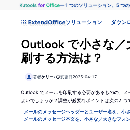
Kutools
for
Office
— 1 つのソリューション、5 つ
ExtendOffice
ソリューション
ダウン
Outlook で小
刷する方法は？
著者
ケリー
•
変更日
2025-04-17
Outlook でメールを印刷する必要があるもの
よいでしょうか？調整が必要なポイントは次の2 つ
メールのメッセージヘッダーとユーザー名を、小
メールのメッセージ本文を、小さな／大きなフォ