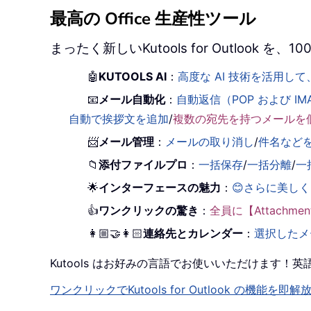
最高の Office 生産性ツール
まったく新しいKutools for Outlook
🤖
KUTOOLS AI
：
高度な AI 技術を活用
📧
メール自動化
：
自動返信（POP および IM
自動で挨拶文を追加
/
複数の宛先を持つメールを
📨
メール管理
：
メールの取り消し
/
件名など
📁
添付ファイルプロ
：
一括保存
/
一括分離
/
一
🌟
インターフェースの魅力
：
😊さらに美し
👍
ワンクリックの驚き
：
全員に【Attachm
👩🏼‍🤝‍👩🏻
連絡先とカレンダー
：
選択したメ
Kutools はお好みの言語でお使いいただけます
ワンクリックでKutools for Outlook の