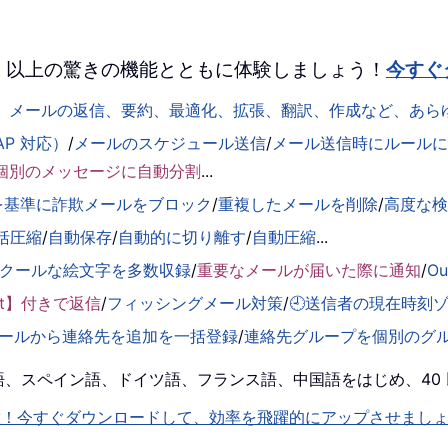
 を、100 以上の驚きの機能とともに体験しましょう！
今すぐ
して、メールの返信、要約、最適化、拡張、翻訳、作成など、あ
AP 対応）
/
メールのスケジュール送信
/
メール送信時にルールに基
個別のメッセージに自動分割
...
を基準に詐欺メールをブロック
/
重複したメールを削除
/
高度な
括圧縮
/
自動保存
/
自動的に切り離す
/
自動圧縮
...
くクールな絵文字を多数収録
/
重要なメールが届いた際に通知
/
O
ent】付きで返信
/
フィッシングメール対策
/
🕘送信者の現在時刻
ールから連絡先を追加を一括登録
/
連絡先グループを個別のグ
！英語、スペイン語、ドイツ語、フランス語、中国語をはじめ、4
機能を即解放！今すぐダウンロードして、効率を飛躍的にアップさせまし