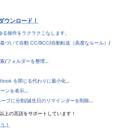
ダウンロード！
らゆる操作をラクラクこなします。
づいて自動 CC/BCC
/
自動転送（高度なルール）
/
検索
/
フォルダーを整理
...
utlook を閉じる代わりに最小化
...
ゾーンを表示
...
ループに分割
/
誕生日のリマインダーを削除
...
0 以上の言語をサポートしています！
ょう！