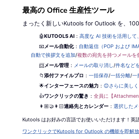
最高の Office 生産性ツール
まったく新しいKutools for Outlook
🤖
KUTOOLS AI
：
高度な AI 技術を活用
📧
メール自動化
：
自動返信（POP および IM
自動で挨拶文を追加
/
複数の宛先を持つメールを
📨
メール管理
：
メールの取り消し
/
件名など
📁
添付ファイルプロ
：
一括保存
/
一括分離
/
一
🌟
インターフェースの魅力
：
😊さらに美し
👍
ワンクリックの驚き
：
全員に【Attachm
👩🏼‍🤝‍👩🏻
連絡先とカレンダー
：
選択したメ
Kutools はお好みの言語でお使いいただけます
ワンクリックでKutools for Outlook の