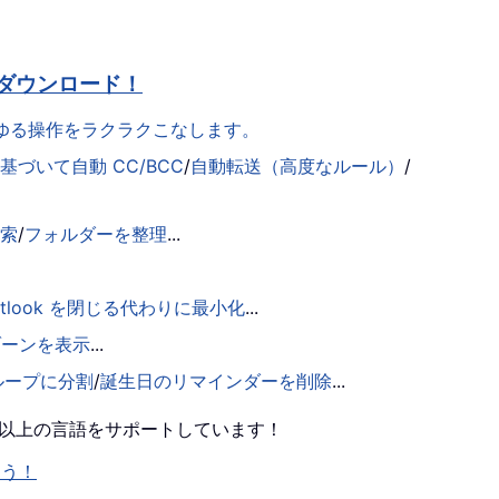
ダウンロード！
らゆる操作をラクラクこなします。
づいて自動 CC/BCC
/
自動転送（高度なルール）
/
検索
/
フォルダーを整理
...
utlook を閉じる代わりに最小化
...
ゾーンを表示
...
ループに分割
/
誕生日のリマインダーを削除
...
0 以上の言語をサポートしています！
ょう！