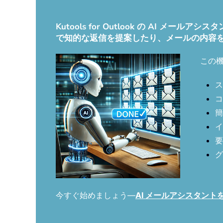
Kutools for Outlook の AI
で知的な返信を提案したり、メールの内容
この
ス
コ
簡
イ
要
グ
今すぐ始めましょう—
AI メールアシスタン