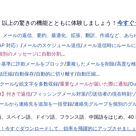
 を、100 以上の驚きの機能とともに体験しましょう！
今すぐ
して、メールの返信、要約、最適化、拡張、翻訳、作成など、あ
AP 対応）
/
メールのスケジュール送信
/
メール送信時にルールに基
個別のメッセージに自動分割
...
を基準に詐欺メールをブロック
/
重複したメールを削除
/
高度な
括圧縮
/
自動保存
/
自動的に切り離す
/
自動圧縮
...
くクールな絵文字を多数収録
/
重要なメールが届いた際に通知
/
O
ent】付きで返信
/
フィッシングメール対策
/
🕘送信者の現在時刻
ールから連絡先を追加を一括登録
/
連絡先グループを個別のグ
！英語、スペイン語、ドイツ語、フランス語、中国語をはじめ、4
機能を即解放！今すぐダウンロードして、効率を飛躍的にアップさせまし