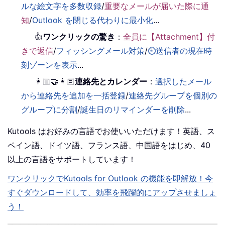
ルな絵文字を多数収録
/
重要なメールが届いた際に通
知
/
Outlook を閉じる代わりに最小化
...
👍
ワンクリックの驚き
：
全員に【Attachment】付
きで返信
/
フィッシングメール対策
/
🕘送信者の現在時
刻ゾーンを表示
...
👩🏼‍🤝‍👩🏻
連絡先とカレンダー
：
選択したメール
から連絡先を追加を一括登録
/
連絡先グループを個別の
グループに分割
/
誕生日のリマインダーを削除
...
Kutools はお好みの言語でお使いいただけます！英語、ス
ペイン語、ドイツ語、フランス語、中国語をはじめ、40
以上の言語をサポートしています！
ワンクリックでKutools for Outlook の機能を即解放！今
すぐダウンロードして、効率を飛躍的にアップさせましょ
う！