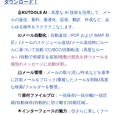
ダウンロード！
🤖
KUTOOLS AI
：
高度な AI 技術を活用して、メー
ルの返信、要約、最適化、拡張、翻訳、作成など、あ
らゆる操作をラクラクこなします。
📧
メール自動化
：
自動返信（POP および IMAP 対
応）
/
メールのスケジュール送信
/
メール送信時にルー
ルに基づいて自動 CC/BCC
/
自動転送（高度なルー
ル）
/
自動で挨拶文を追加
/
複数の宛先を持つメールを
個別のメッセージに自動分割
...
📨
メール管理
：
メールの取り消し
/
件名などを基準
に詐欺メールをブロック
/
重複したメールを削除
/
高度
な検索
/
フォルダーを整理
...
📁
添付ファイルプロ
：
一括保存
/
一括分離
/
一括圧
縮
/
自動保存
/
自動的に切り離す
/
自動圧縮
...
🌟
インターフェースの魅力
：
😊さらに美しくクー