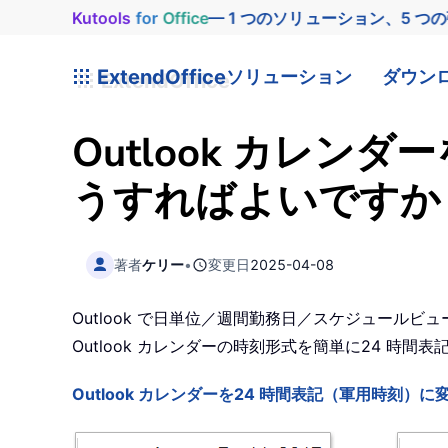
Kutools
for
Office
— 1 つのソリューション、5 つ
ExtendOffice
ソリューション
ダウン
Outlook カレン
うすればよいですか
著者
ケリー
•
変更日
2025-04-08
Outlook で日単位／週間勤務日／スケジュールビ
Outlook カレンダーの時刻形式を簡単に24 時
Outlook カレンダーを24 時間表記（軍用時刻）に