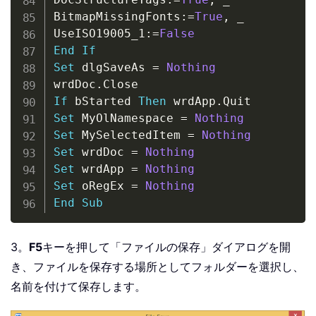
BitmapMissingFonts
:
=
True
,
_
UseISO19005_1
:
=
False
End
If
Set
 dlgSaveAs 
=
Nothing
wrdDoc
.
If
 bStarted 
Then
 wrdApp
.
Set
 MyOlNamespace 
=
Nothing
Set
 MySelectedItem 
=
Nothing
Set
 wrdDoc 
=
Nothing
Set
 wrdApp 
=
Nothing
Set
 oRegEx 
=
Nothing
End
Sub
3。
F5
キーを押して「ファイルの保存」ダイアログを開
き、ファイルを保存する場所としてフォルダーを選択し、
名前を付けて保存します。