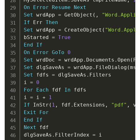
On
Error
Resume
Next
Set
 wrdApp 
=
 GetObject
(
,
"Word.Applic
If
 Err 
Then
Set
 wrdApp 
=
 CreateObject
(
"Word.Appli
bStarted 
=
True
End
If
On
Error
GoTo
0
Set
 wrdDoc 
=
 wrdApp
.
Documents
.
Open
(
Fi
Set
 dlgSaveAs 
=
 wrdApp
.
FileDialog
(
mso
Set
 fdfs 
=
 dlgSaveAs
.
Filters

i 
=
0
For
Each
 fdf 
In
 fdfs

i 
=
 i 
+
1
If
 InStr
(
1
,
 fdf
.
Extensions
,
"pdf"
,
 vb
Exit
For
End
If
Next
 fdf

dlgSaveAs
.
FilterIndex 
=