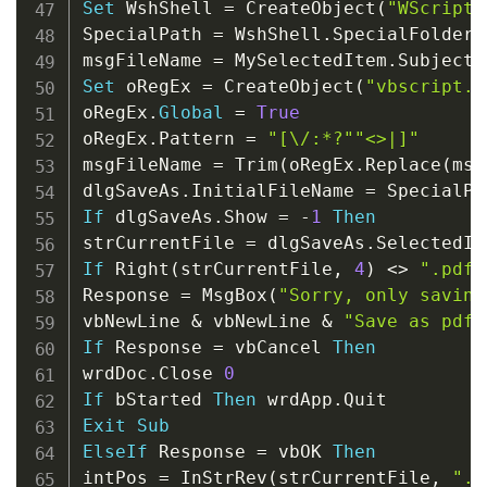
Set
 WshShell 
=
 CreateObject
(
"WScript.
SpecialPath 
=
 WshShell
.
SpecialFolders
msgFileName 
=
 MySelectedItem
.
Set
 oRegEx 
=
 CreateObject
(
"vbscript.r
oRegEx
.
Global
=
True
oRegEx
.
Pattern 
=
"[\/:*?""<>|]"
msgFileName 
=
 Trim
(
oRegEx
.
Replace
(
msg
dlgSaveAs
.
InitialFileName 
=
 SpecialPa
If
 dlgSaveAs
.
Show 
=
-
1
Then
strCurrentFile 
=
 dlgSaveAs
.
SelectedIt
If
 Right
(
strCurrentFile
,
4
)
<
>
".pdf"
Response 
=
 MsgBox
(
"Sorry, only saving
vbNewLine 
&
 vbNewLine 
&
"Save as pdf 
If
 Response 
=
 vbCancel 
Then
wrdDoc
.
Close 
0
If
 bStarted 
Then
 wrdApp
.
Exit
Sub
ElseIf
 Response 
=
 vbOK 
Then
intPos 
=
 InStrRev
(
strCurrentFile
,
"."