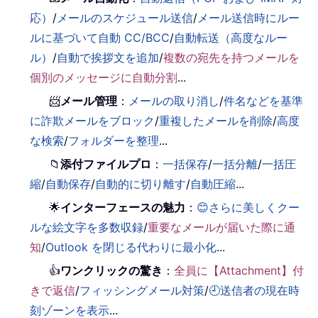
応）
/
メールのスケジュール送信
/
メール送信時にルー
ルに基づいて自動 CC/BCC
/
自動転送（高度なルー
ル）
/
自動で挨拶文を追加
/
複数の宛先を持つメールを
個別のメッセージに自動分割
...
📨
メール管理
：
メールの取り消し
/
件名などを基準
に詐欺メールをブロック
/
重複したメールを削除
/
高度
な検索
/
フォルダーを整理
...
📁
添付ファイルプロ
：
一括保存
/
一括分離
/
一括圧
縮
/
自動保存
/
自動的に切り離す
/
自動圧縮
...
🌟
インターフェースの魅力
：
😊さらに美しくクー
ルな絵文字を多数収録
/
重要なメールが届いた際に通
知
/
Outlook を閉じる代わりに最小化
...
👍
ワンクリックの驚き
：
全員に【Attachment】付
きで返信
/
フィッシングメール対策
/
🕘送信者の現在時
刻ゾーンを表示
...