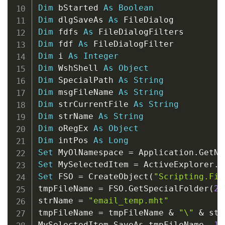
Dim
 bStarted 
As
Boolean
Dim
 dlgSaveAs 
As
Dim
 fdfs 
As
Dim
 fdf 
As
Dim
 i 
As
Integer
Dim
 WshShell 
As
Object
Dim
 SpecialPath 
As
String
Dim
 msgFileName 
As
String
Dim
 strCurrentFile 
As
String
Dim
 strName 
As
String
Dim
 oRegEx 
As
Object
Dim
 intPos 
As
Long
Set
 MyOlNamespace 
=
 Application
.
GetNa
Set
 MySelectedItem 
=
 ActiveExplorer
.
S
Set
 FSO 
=
 CreateObject
(
"Scripting.Fil
tmpFileName 
=
 FSO
.
GetSpecialFolder
(
2
)
strName 
=
"email_temp.mht"
tmpFileName 
=
 tmpFileName 
&
"\"
&
 str
MySelectedItem
.
SaveAs tmpFileName
,
10