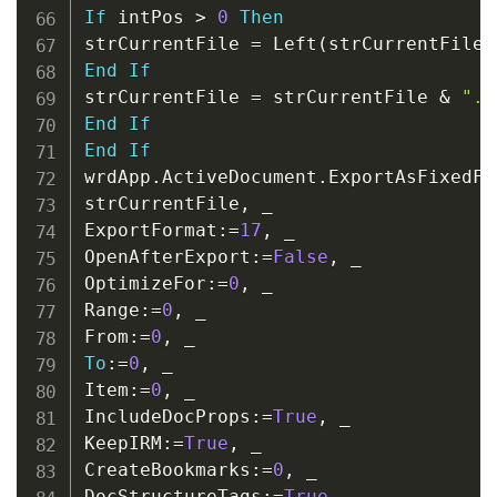
If
 intPos 
>
0
Then
strCurrentFile 
=
 Left
(
strCurrentFile
,
End
If
strCurrentFile 
=
 strCurrentFile 
&
".p
End
If
End
If
wrdApp
.
ActiveDocument
.
ExportAsFixedFo
strCurrentFile
,
_
ExportFormat
:
=
17
,
_
OpenAfterExport
:
=
False
,
_
OptimizeFor
:
=
0
,
_
Range
:
=
0
,
_
From
:
=
0
,
_
To
:
=
0
,
_
Item
:
=
0
,
_
IncludeDocProps
:
=
True
,
_
KeepIRM
:
=
True
,
_
CreateBookmarks
:
=
0
,
_
DocStructureTags
:
=
True
,
_