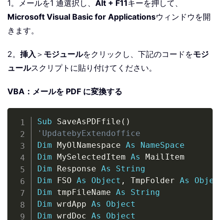
1。メールを1 通選択し、
Alt + F11
キーを押して、
Microsoft Visual Basic for Applications
ウィンドウを開
きます。
2。
挿入
＞
モジュール
をクリックし、下記のコードを
モジ
ュール
スクリプトに貼り付けてください。
VBA：メールを PDF に変換する
Copy
Sub
 SaveAsPDFfile
(
)
'UpdatebyExtendoffice
Dim
 MyOlNamespace 
As
NameSpace
Dim
 MySelectedItem 
As
Dim
 Response 
As
String
Dim
 FSO 
As
Object
,
 TmpFolder 
As
Objec
Dim
 tmpFileName 
As
String
Dim
 wrdApp 
As
Object
Dim
 wrdDoc 
As
Object