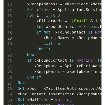
    xRecipAddress 
=
 xRecipient
.
Address
Set
 xItems 
=
 Application
.
Session
.
For
 i 
=
1
To
3
        xFilterAddr 
=
"[Email"
&
 i 
&
Set
 xFoundContact 
=
 xItems
.
Fi
If
Not
(
xFoundContact 
Is
Noth
           xRecipNames 
=
 xRecipNames 
Exit
For
End
If
Next
If
(
xFoundContact 
Is
Nothing
)
The
       xRecipName 
=
 Split
(
xRecipAddre
       xRecipNames 
=
 xRecipNames 
&
 xR
End
If
Next
Set
 xDoc 
=
 xMailItem
.
GetInspector
.
Wor
xDoc
.
Content
.
Set
 xMailItem 
=
Nothing