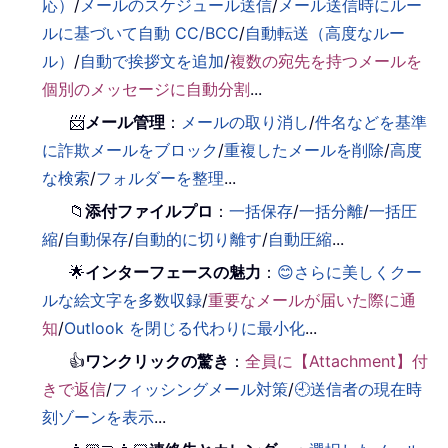
応）
/
メールのスケジュール送信
/
メール送信時にルー
ルに基づいて自動 CC/BCC
/
自動転送（高度なルー
ル）
/
自動で挨拶文を追加
/
複数の宛先を持つメールを
個別のメッセージに自動分割
...
📨
メール管理
：
メールの取り消し
/
件名などを基準
に詐欺メールをブロック
/
重複したメールを削除
/
高度
な検索
/
フォルダーを整理
...
📁
添付ファイルプロ
：
一括保存
/
一括分離
/
一括圧
縮
/
自動保存
/
自動的に切り離す
/
自動圧縮
...
🌟
インターフェースの魅力
：
😊さらに美しくクー
ルな絵文字を多数収録
/
重要なメールが届いた際に通
知
/
Outlook を閉じる代わりに最小化
...
👍
ワンクリックの驚き
：
全員に【Attachment】付
きで返信
/
フィッシングメール対策
/
🕘送信者の現在時
刻ゾーンを表示
...