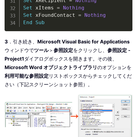
Set
 xRecipient 
=
Nothing
Set
 xItems 
=
Nothing
Set
 xFoundContact 
=
Nothing
End
Sub
3
．引き続き、
Microsoft Visual Basic for Applications
ウィンドウで
ツール
＞
参照設定
をクリックし、
参照設定 -
Project1
ダイアログボックスを開きます。その後、
Microsoft Word オブジェクトライブラリ
のオプションを
利用可能な参照設定
リストボックスからチェックしてくだ
さい（下記スクリーンショット参照）。