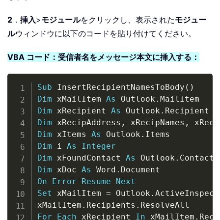
2
．
挿入
>
モジュール
をクリックし、表示された
モジュー
ル
ウィンドウに以下のコードを貼り付けてください。
VBA コード：受信者名をメッセージ本文に挿入する：
Copy
Sub
 InsertRecipientNamesToBody
(
)
Dim
 xMailItem 
As
 Outlook
.
Dim
 xRecipient 
As
 Outlook
.
Dim
 xRecipAddress
,
 xRecipNames
,
 xReci
Dim
 xItems 
As
 Outlook
.
Dim
 i 
As
Integer
Dim
 xFoundContact 
As
 Outlook
.
Dim
 xDoc 
As
 Word
.
On
Error
Resume
Next
Set
 xMailItem 
=
 Outlook
.
ActiveInspect
xMailItem
.
Recipients
.
For
Each
 xRecipient 
In
 xMailItem
.
Reci