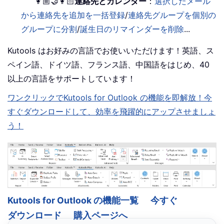
👩🏼‍🤝‍👩🏻
連絡先とカレンダー
：
選択したメール
から連絡先を追加を一括登録
/
連絡先グループを個別の
グループに分割
/
誕生日のリマインダーを削除
...
Kutools はお好みの言語でお使いいただけます！英語、ス
ペイン語、ドイツ語、フランス語、中国語をはじめ、40
以上の言語をサポートしています！
ワンクリックでKutools for Outlook の機能を即解放！今
すぐダウンロードして、効率を飛躍的にアップさせましょ
う！
Kutools for Outlook の機能一覧
今すぐ
ダウンロード
購入ページへ