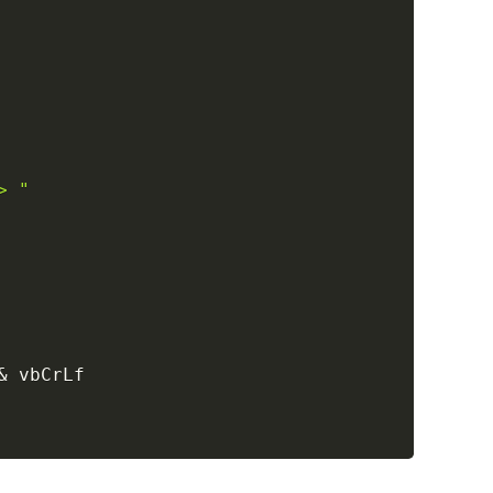
> "
&
 vbCrLf
