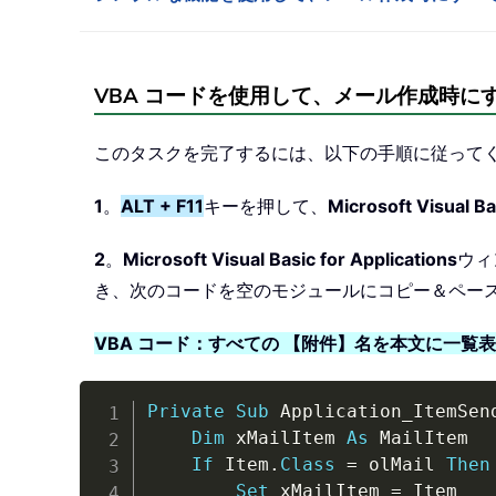
VBA コードを使用して、メール作成時に
このタスクを完了するには、以下の手順に従って
1
。
ALT + F11
キーを押して、
Microsoft Visual Ba
2
。
Microsoft Visual Basic for Applications
ウィ
き、次のコードを空のモジュールにコピー＆ペー
VBA コード：すべての 【附件】名を本文に一覧
Private
Sub
 Application_ItemSen
Dim
 xMailItem 
As
 MailItem

If
 Item
.
Class
=
 olMail 
Then
Set
 xMailItem 
=
 Item
