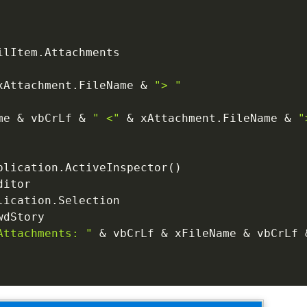
ilItem
.
Attachments

xAttachment
.
FileName 
&
"> "
me 
&
 vbCrLf 
&
" <"
&
 xAttachment
.
FileName 
&
"
plication
.
ActiveInspector
(
)
itor

lication
.
Selection

wdStory

Attachments: "
&
 vbCrLf 
&
 xFileName 
&
 vbCrLf 