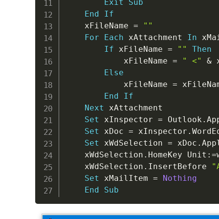
Exit
Sub
End
If
    xFileName 
=
""
For
Each
 xAttachment 
In
 xMa
If
 xFileName 
=
""
Then
            xFileName 
=
" <"
&
 
Else
            xFileName 
=
 xFileNa
End
If
Next
 xAttachment

Set
 xInspector 
=
 Outlook
.
Ap
Set
 xDoc 
=
 xInspector
.
WordEd
Set
 xWdSelection 
=
 xDoc
.
App
    xWdSelection
.
HomeKey Unit
:
=
    xWdSelection
.
InsertBefore 
"
Set
 xMailItem 
=
Nothing
End
Sub