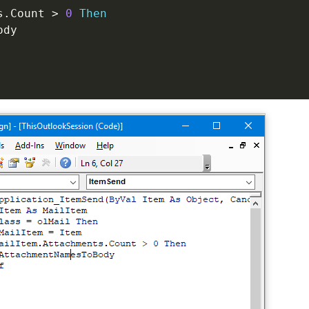
s
.
Count 
>
0
Then
dy
