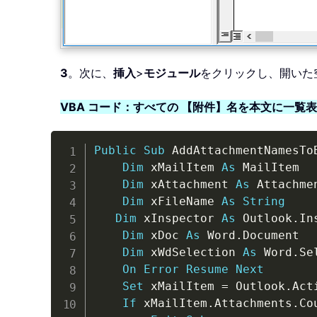
3
。次に、
挿入
>
モジュール
をクリックし、開いた
VBA コード：すべての 【附件】名を本文に一覧
Public
Sub
 AddAttachmentNamesTo
Dim
 xMailItem 
As
 MailItem

Dim
 xAttachment 
As
 Attachmen
Dim
 xFileName 
As
String
Dim
 xInspector 
As
 Outlook
.
In
Dim
 xDoc 
As
 Word
.
Document

Dim
 xWdSelection 
As
 Word
.
Se
On
Error
Resume
Next
Set
 xMailItem 
=
 Outlook
.
Act
If
 xMailItem
.
Attachments
.
Co