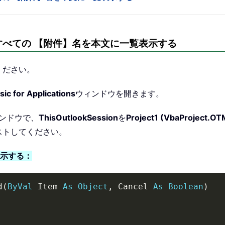
すべての 【附件】名を本文に一覧表示する
ください。
sic for Applications
ウィンドウを開きます。
ンドウで、
ThisOutlookSession
を
Project1 (VbaProject.OT
ストしてください。
表示する：
d
(
ByVal
 Item 
As
Object
,
 Cancel 
As
Boolean
)