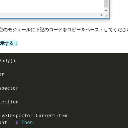
空のモジュールに下記のコードをコピー＆ペーストしてくださ
表示する：
Body
(
)
t

spector

lection

iveInspector
.
CurrentItem

unt 
=
0
Then