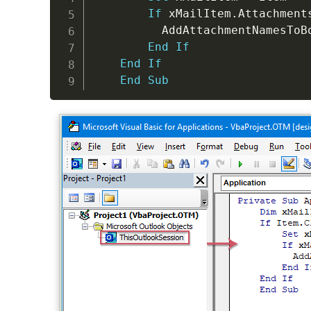
If
 xMailItem
.
Attachment
          AddAttachmentNamesToBo
End
If
End
If
End
Sub