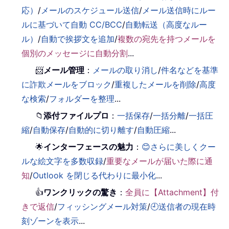
応）
/
メールのスケジュール送信
/
メール送信時にルー
ルに基づいて自動 CC/BCC
/
自動転送（高度なルー
ル）
/
自動で挨拶文を追加
/
複数の宛先を持つメールを
個別のメッセージに自動分割
...
📨
メール管理
：
メールの取り消し
/
件名などを基準
に詐欺メールをブロック
/
重複したメールを削除
/
高度
な検索
/
フォルダーを整理
...
📁
添付ファイルプロ
：
一括保存
/
一括分離
/
一括圧
縮
/
自動保存
/
自動的に切り離す
/
自動圧縮
...
🌟
インターフェースの魅力
：
😊さらに美しくクー
ルな絵文字を多数収録
/
重要なメールが届いた際に通
知
/
Outlook を閉じる代わりに最小化
...
👍
ワンクリックの驚き
：
全員に【Attachment】付
きで返信
/
フィッシングメール対策
/
🕘送信者の現在時
刻ゾーンを表示
...