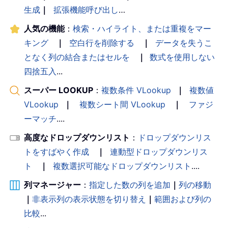
生成
｜
拡張機能呼び出し
…
人気の機能
：
検索・ハイライト、または重複をマー
キング
｜
空白行を削除する
｜
データを失うこ
となく列の結合またはセルを
｜
数式を使用しない
四捨五入
...
スーパー LOOKUP
：
複数条件 VLookup
｜
複数値
VLookup
｜
複数シート間 VLookup
｜
ファジ
ーマッチ
....
高度なドロップダウンリスト
：
ドロップダウンリス
トをすばやく作成
｜
連動型ドロップダウンリス
ト
｜
複数選択可能なドロップダウンリスト
....
列マネージャー
：
指定した数の列を追加
｜
列の移動
｜
非表示列の表示状態を切り替え
｜
範囲および列の
比較
...