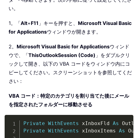
い。
1。「
Alt
+
F11
」キーを押すと、
Microsoft Visual Basic
for Applications
ウィンドウが開きます。
2。
Microsoft Visual Basic for Applications
ウィンド
ウで、「
ThisOutlookSession (Code)
」をダブルクリ
ックして開き、以下の VBA コードをウィンドウ内にコ
ピーしてください。スクリーンショットを参照してくだ
さい：
VBA コード：特定のカテゴリを割り当てた後にメール
を指定されたフォルダーに移動させる
Copy
Private
WithEvents
 xInboxFld 
As
 Outlo
Private
WithEvents
 xInboxItems 
As
 Out