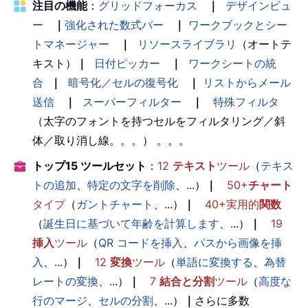
注目の機能
：
グリッドフォーカス
｜
デザインビュ
ー
｜
強化された数式バー
｜
ワークブックとシー
トマネージャー
｜
リソースライブラリ
（オートテ
キスト）
｜
日付ピッカー
｜
ワークシートの統
合
｜
暗号化／セルの復号化
｜
リストからメール
送信
｜
スーパーフィルター
｜
特殊フィルタ
（太字のフォントを持つセルをフィルタリング／斜
体／取り消し線。。。） 。。。
トップ15 ツールセット
：
12
テキスト
ツール
（
テキス
トの追加
、
特定の文字を削除
、...）
｜
50+
チャート
タイプ
（
ガントチャート
、...）
｜
40+実用的
関数
（
誕生日に基づいて年齢を計算します
、...）
｜
19
挿入
ツール
（
QR コードを挿入
、
パスから画像を挿
入
、...）
｜
12
変換
ツール
（
単語に変換する
、
為替
レートの変換
、...）
｜
7
結合と分割
ツール
（
高度な
行のマージ
、
セルの分割
、...）
｜
さらに多数