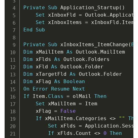
Private
Sub
 Application_Startup
(
)
Set
 xInboxFld 
=
 Outlook
.
Applicati
Set
 xInboxItems 
=
 xInboxFld
.
End
Sub
Private
Sub
 xInboxItems_ItemChange
(
By
Dim
 xMailItem 
As
 Outlook
.
Dim
 xFlds 
As
 Outlook
.
Dim
 xFld 
As
 Outlook
.
Dim
 xTargetFld 
As
 Outlook
.
Dim
 xFlag 
As
Boolean
On
Error
Resume
Next
If
 Item
.
Class
=
 olMail 
Then
Set
 xMailItem 
=
 Item

    xFlag 
=
False
If
 xMailItem
.
Categories 
<
>
""
The
Set
 xFlds 
=
 Application
.
Sessi
If
 xFlds
.
Count 
<
>
0
Then