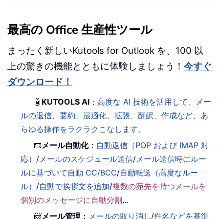
最高の Office 生産性ツール
まったく新しいKutools for Outlook を、100 以
上の驚きの機能とともに体験しましょう！
今すぐ
ダウンロード！
🤖
KUTOOLS AI
：
高度な AI 技術を活用して、メー
ルの返信、要約、最適化、拡張、翻訳、作成など、あ
らゆる操作をラクラクこなします。
📧
メール自動化
：
自動返信（POP および IMAP 対
応）
/
メールのスケジュール送信
/
メール送信時にルー
ルに基づいて自動 CC/BCC
/
自動転送（高度なルー
ル）
/
自動で挨拶文を追加
/
複数の宛先を持つメールを
個別のメッセージに自動分割
...
📨
メール管理
：
メールの取り消し
/
件名などを基準