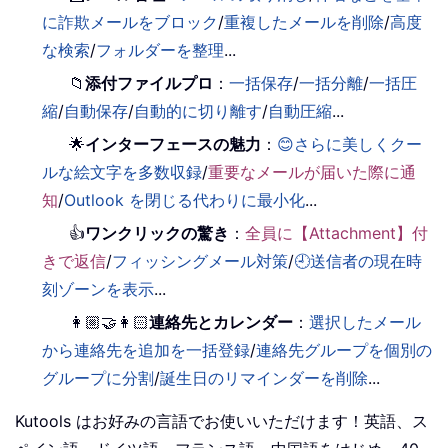
に詐欺メールをブロック
/
重複したメールを削除
/
高度
な検索
/
フォルダーを整理
...
📁
添付ファイルプロ
：
一括保存
/
一括分離
/
一括圧
縮
/
自動保存
/
自動的に切り離す
/
自動圧縮
...
🌟
インターフェースの魅力
：
😊さらに美しくクー
ルな絵文字を多数収録
/
重要なメールが届いた際に通
知
/
Outlook を閉じる代わりに最小化
...
👍
ワンクリックの驚き
：
全員に【Attachment】付
きで返信
/
フィッシングメール対策
/
🕘送信者の現在時
刻ゾーンを表示
...
👩🏼‍🤝‍👩🏻
連絡先とカレンダー
：
選択したメール
から連絡先を追加を一括登録
/
連絡先グループを個別の
グループに分割
/
誕生日のリマインダーを削除
...
Kutools はお好みの言語でお使いいただけます！英語、ス