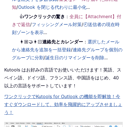
知
/
Outlook を閉じる代わりに最小化
...
👍
ワンクリックの驚き
：
全員に【Attachment】付
きで返信
/
フィッシングメール対策
/
🕘送信者の現在時
刻ゾーンを表示
...
👩🏼‍🤝‍👩🏻
連絡先とカレンダー
：
選択したメール
から連絡先を追加を一括登録
/
連絡先グループを個別の
グループに分割
/
誕生日のリマインダーを削除
...
Kutools はお好みの言語でお使いいただけます！英語、ス
ペイン語、ドイツ語、フランス語、中国語をはじめ、40
以上の言語をサポートしています！
ワンクリックでKutools for Outlook の機能を即解放！今
すぐダウンロードして、効率を飛躍的にアップさせましょ
う！