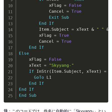
            xFlag 
=
False
            Cancel 
=
True
Exit
Sub
End
If
        Item
.
Subject 
=
 xText 
&
" "
&
 
        xFlag 
=
True
        Cancel 
=
True
End
If
Else
    xFlag 
=
False
    xText 
=
"Skyyang-"
If
 InStr
(
Item
.
Subject
,
 xText
)
=
F
GoTo
 L1

End
If
End
If
End
Sub
注
：このコードでは、件名に自動的に「Skyyang-」とい