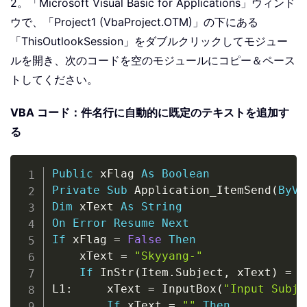
2。「Microsoft Visual Basic for Applications」ウィンド
ウで、「Project1 (VbaProject.OTM)」の下にある
「ThisOutlookSession」をダブルクリックしてモジュー
ルを開き、次のコードを空のモジュールにコピー＆ペース
トしてください。
VBA コード：件名行に自動的に既定のテキストを追加す
る
Copy
Public
 xFlag 
As
Boolean
Private
Sub
 Application_ItemSend
(
ByVa
Dim
 xText 
As
String
On
Error
Resume
Next
If
 xFlag 
=
False
Then
    xText 
=
"Skyyang-"
If
 InStr
(
Item
.
Subject
,
 xText
)
=
F
L1
:
     xText 
=
 InputBox
(
"Input Subje
If
 xText 
=
""
Then