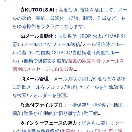
🤖
KUTOOLS AI
：
高度な AI 技術を活用して、メー
ルの返信、要約、最適化、拡張、翻訳、作成など、あ
らゆる操作をラクラクこなします。
📧
メール自動化
：
自動返信（POP および IMAP 対
応）
/
メールのスケジュール送信
/
メール送信時にルー
ルに基づいて自動 CC/BCC
/
自動転送（高度なルー
ル）
/
自動で挨拶文を追加
/
複数の宛先を持つメールを
個別のメッセージに自動分割
...
📨
メール管理
：
メールの取り消し
/
件名などを基準
に詐欺メールをブロック
/
重複したメールを削除
/
高度
な検索
/
フォルダーを整理
...
📁
添付ファイルプロ
：
一括保存
/
一括分離
/
一括圧
縮
/
自動保存
/
自動的に切り離す
/
自動圧縮
...
🌟
インターフェースの魅力
：
😊さらに美しくクー
ルな絵文字を多数収録
/
重要なメールが届いた際に通