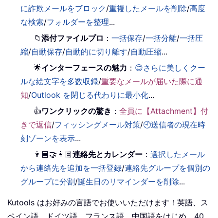
に詐欺メールをブロック
/
重複したメールを削除
/
高度
な検索
/
フォルダーを整理
...
📁
添付ファイルプロ
：
一括保存
/
一括分離
/
一括圧
縮
/
自動保存
/
自動的に切り離す
/
自動圧縮
...
🌟
インターフェースの魅力
：
😊さらに美しくクー
ルな絵文字を多数収録
/
重要なメールが届いた際に通
知
/
Outlook を閉じる代わりに最小化
...
👍
ワンクリックの驚き
：
全員に【Attachment】付
きで返信
/
フィッシングメール対策
/
🕘送信者の現在時
刻ゾーンを表示
...
👩🏼‍🤝‍👩🏻
連絡先とカレンダー
：
選択したメール
から連絡先を追加を一括登録
/
連絡先グループを個別の
グループに分割
/
誕生日のリマインダーを削除
...
Kutools はお好みの言語でお使いいただけます！英語、ス
ペイン語、ドイツ語、フランス語、中国語をはじめ、40