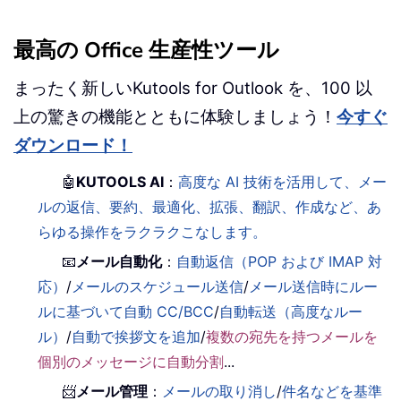
最高の Office 生産性ツール
まったく新しいKutools for Outlook を、100 以
上の驚きの機能とともに体験しましょう！
今すぐ
ダウンロード！
🤖
KUTOOLS AI
：
高度な AI 技術を活用して、メー
ルの返信、要約、最適化、拡張、翻訳、作成など、あ
らゆる操作をラクラクこなします。
📧
メール自動化
：
自動返信（POP および IMAP 対
応）
/
メールのスケジュール送信
/
メール送信時にルー
ルに基づいて自動 CC/BCC
/
自動転送（高度なルー
ル）
/
自動で挨拶文を追加
/
複数の宛先を持つメールを
個別のメッセージに自動分割
...
📨
メール管理
：
メールの取り消し
/
件名などを基準