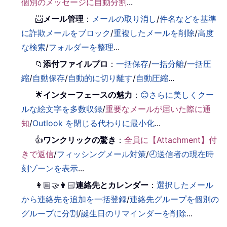
個別のメッセージに自動分割
...
📨
メール管理
：
メールの取り消し
/
件名などを基準
に詐欺メールをブロック
/
重複したメールを削除
/
高度
な検索
/
フォルダーを整理
...
📁
添付ファイルプロ
：
一括保存
/
一括分離
/
一括圧
縮
/
自動保存
/
自動的に切り離す
/
自動圧縮
...
🌟
インターフェースの魅力
：
😊さらに美しくクー
ルな絵文字を多数収録
/
重要なメールが届いた際に通
知
/
Outlook を閉じる代わりに最小化
...
👍
ワンクリックの驚き
：
全員に【Attachment】付
きで返信
/
フィッシングメール対策
/
🕘送信者の現在時
刻ゾーンを表示
...
👩🏼‍🤝‍👩🏻
連絡先とカレンダー
：
選択したメール
から連絡先を追加を一括登録
/
連絡先グループを個別の
グループに分割
/
誕生日のリマインダーを削除
...