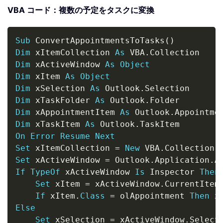
VBA コード：複数の予定をタスクに変換
Copy
Sub
 ConvertAppointmentsToTasks
(
)
Dim
 xItemCollection 
As
 VBA
.
Dim
 xActiveWindow 
As
Object
Dim
 xItem 
As
Object
Dim
 xSelection 
As
 Outlook
.
Dim
 xTaskFolder 
As
 Outlook
.
Dim
 xAppointmentItem 
As
 Outlook
.
Dim
 xTaskItem 
As
 Outlook
.
On
Error
Resume
Next
Set
 xItemCollection 
=
New
 VBA
.
Set
 xActiveWindow 
=
 Outlook
.
Application
.
If
TypeOf
 xActiveWindow 
Is
 Inspector 
Then
Set
 xItem 
=
 xActiveWindow
.
CurrentItem

If
 xItem
.
Class
=
 olAppointment 
Then
 x
Else
Set
 xSelection 
=
 xActiveWindow
.
Selecti