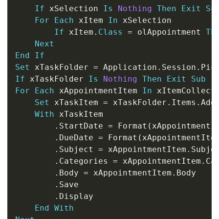
If
 xSelection 
Is
Nothing
Then
Exit
Su
For
Each
 xItem 
In
 xSelection

If
 xItem
.
Class
=
 olAppointment 
Th
Next
End
If
Set
 xTaskFolder 
=
 Application
.
Session
.
If
 xTaskFolder 
Is
Nothing
Then
Exit
Sub
For
Each
 xAppointmentItem 
In
 xItemCollecti
Set
 xTaskItem 
=
 xTaskFolder
.
Items
.
Add
With
 xTaskItem

.
StartDate 
=
 Format
(
xAppointmentI
.
DueDate 
=
 Format
(
xAppointmentIte
.
Subject 
=
 xAppointmentItem
.
Subje
.
Categories 
=
 xAppointmentItem
.
Ca
.
Body 
=
 xAppointmentItem
.
Body

.
Save

.
Display

End
With