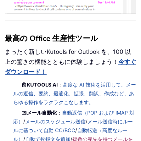
最高の Office 生産性ツール
まったく新しいKutools for Outlook を、100 以
上の驚きの機能とともに体験しましょう！
今すぐ
ダウンロード！
🤖
KUTOOLS AI
：
高度な AI 技術を活用して、メー
ルの返信、要約、最適化、拡張、翻訳、作成など、あ
らゆる操作をラクラクこなします。
📧
メール自動化
：
自動返信（POP および IMAP 対
応）
/
メールのスケジュール送信
/
メール送信時にルー
ルに基づいて自動 CC/BCC
/
自動転送（高度なルー
ル）
/
自動で挨拶文を追加
/
複数の宛先を持つメールを