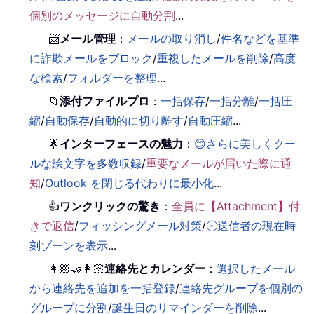
個別のメッセージに自動分割
...
📨
メール管理
：
メールの取り消し
/
件名などを基準
に詐欺メールをブロック
/
重複したメールを削除
/
高度
な検索
/
フォルダーを整理
...
📁
添付ファイルプロ
：
一括保存
/
一括分離
/
一括圧
縮
/
自動保存
/
自動的に切り離す
/
自動圧縮
...
🌟
インターフェースの魅力
：
😊さらに美しくクー
ルな絵文字を多数収録
/
重要なメールが届いた際に通
知
/
Outlook を閉じる代わりに最小化
...
👍
ワンクリックの驚き
：
全員に【Attachment】付
きで返信
/
フィッシングメール対策
/
🕘送信者の現在時
刻ゾーンを表示
...
👩🏼‍🤝‍👩🏻
連絡先とカレンダー
：
選択したメール
から連絡先を追加を一括登録
/
連絡先グループを個別の
グループに分割
/
誕生日のリマインダーを削除
...