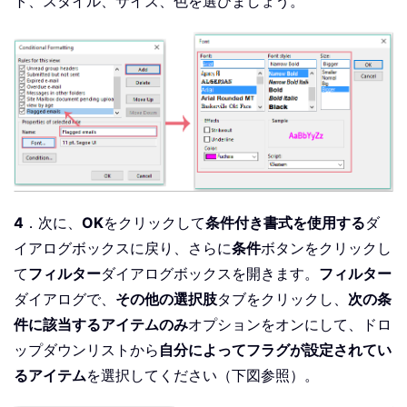
ト、スタイル、サイズ、色を選びましょう。
4
．次に、
OK
をクリックして
条件付き書式を使用する
ダ
イアログボックスに戻り、さらに
条件
ボタンをクリックし
て
フィルター
ダイアログボックスを開きます。
フィルター
ダイアログで、
その他の選択肢
タブをクリックし、
次の条
件に該当するアイテムのみ
オプションをオンにして、ドロ
ップダウンリストから
自分によってフラグが設定されてい
るアイテム
を選択してください（下図参照）。