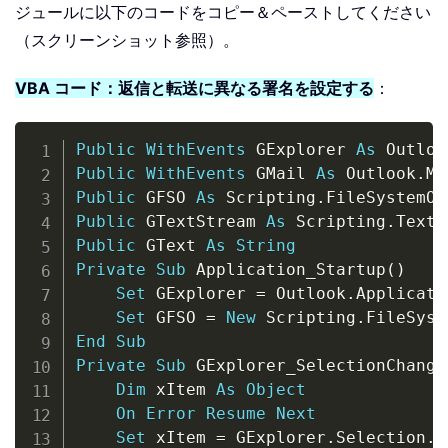
ジュールに以下のコードをコピー＆ペーストしてください
（スクリーンショット参照）。
VBA コード：返信と転送に異なる署名を設定する
：
Copy
Public
WithEvents
 GExplorer 
As
 Outloo
Public
WithEvents
 GMail 
As
 Outlook
.
Public
 GFSO 
As
 Scripting
.
Public
 GTextStream 
As
 Scripting
.
Public
 GText 
As
String
Private
Sub
 Application_Startup
(
)
Set
 GExplorer 
=
 Outlook
.
Applicati
Set
 GFSO 
=
New
 Scripting
.
End
Sub
Private
Sub
 GExplorer_SelectionChange
Dim
 xItem 
As
Object
On
Error
Resume
Next
Set
 xItem 
=
 GExplorer
.
Selection
.
I