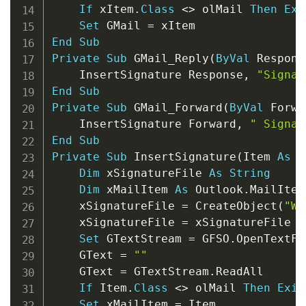
If
 xItem
.
Class
<
>
 olMail 
Then
Exi
Set
 GMail 
=
End
Sub
Private
Sub
 GMail_Reply
(
ByVal
 Respons
    InsertSignature Response
,
"Signat
End
Sub
Private
Sub
 GMail_Forward
(
ByVal
 Forwa
    InsertSignature Forward
,
" Signat
End
Sub
Private
Sub
 InsertSignature
(
Item 
As
O
Dim
 xSignatureFile 
As
String
Dim
 xMailItem 
As
 Outlook
.
MailItem

    xSignatureFile 
=
 CreateObject
(
"WS
    xSignatureFile 
=
 xSignatureFile 
&
Set
 GTextStream 
=
 GFSO
.
OpenTextFi
    GText 
=
""
    GText 
=
 GTextStream
.
ReadAll

If
 Item
.
Class
<
>
 olMail 
Then
Exit
Set
 xMailItem 
=
 Item
