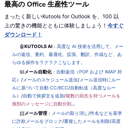
最高の Office 生産性ツール
まったく新しいKutools for Outlook を、100 以
上の驚きの機能とともに体験しましょう！
今すぐ
ダウンロード！
🤖
KUTOOLS AI
：
高度な AI 技術を活用して、メー
ルの返信、要約、最適化、拡張、翻訳、作成など、あ
らゆる操作をラクラクこなします。
📧
メール自動化
：
自動返信（POP および IMAP 対
応）
/
メールのスケジュール送信
/
メール送信時にルー
ルに基づいて自動 CC/BCC
/
自動転送（高度なルー
ル）
/
自動で挨拶文を追加
/
複数の宛先を持つメールを
個別のメッセージに自動分割
...
📨
メール管理
：
メールの取り消し
/
件名などを基準
に詐欺メールをブロック
/
重複したメールを削除
/
高度