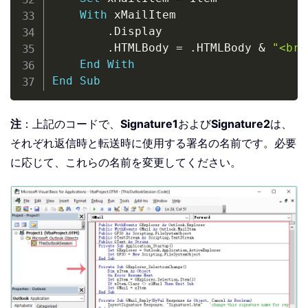
With
 xMailItem

.
Display

.
HTMLBody 
=
.
HTMLBody 
&
"<br>
End
With
End
Sub
注
：上記のコードで、
Signature1
および
Signature2
は、
それぞれ返信時と転送時に使用する署名の名前です。必要
に応じて、これらの名前を変更してください。