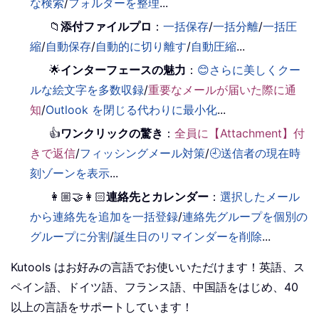
な検索
/
フォルダーを整理
...
📁
添付ファイルプロ
：
一括保存
/
一括分離
/
一括圧
縮
/
自動保存
/
自動的に切り離す
/
自動圧縮
...
🌟
インターフェースの魅力
：
😊さらに美しくクー
ルな絵文字を多数収録
/
重要なメールが届いた際に通
知
/
Outlook を閉じる代わりに最小化
...
👍
ワンクリックの驚き
：
全員に【Attachment】付
きで返信
/
フィッシングメール対策
/
🕘送信者の現在時
刻ゾーンを表示
...
👩🏼‍🤝‍👩🏻
連絡先とカレンダー
：
選択したメール
から連絡先を追加を一括登録
/
連絡先グループを個別の
グループに分割
/
誕生日のリマインダーを削除
...
Kutools はお好みの言語でお使いいただけます！英語、ス
ペイン語、ドイツ語、フランス語、中国語をはじめ、40
以上の言語をサポートしています！