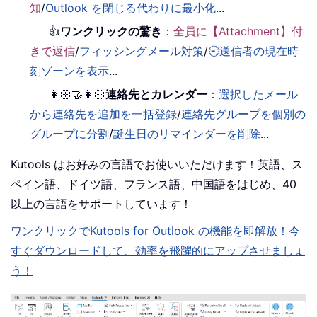
知
/
Outlook を閉じる代わりに最小化
...
👍
ワンクリックの驚き
：
全員に【Attachment】付
きで返信
/
フィッシングメール対策
/
🕘送信者の現在時
刻ゾーンを表示
...
👩🏼‍🤝‍👩🏻
連絡先とカレンダー
：
選択したメール
から連絡先を追加を一括登録
/
連絡先グループを個別の
グループに分割
/
誕生日のリマインダーを削除
...
Kutools はお好みの言語でお使いいただけます！英語、ス
ペイン語、ドイツ語、フランス語、中国語をはじめ、40
以上の言語をサポートしています！
ワンクリックでKutools for Outlook の機能を即解放！今
すぐダウンロードして、効率を飛躍的にアップさせましょ
う！