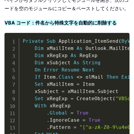
ペインからダブルクリックしてモジュールを開き、次のコ
ードを空のモジュールにコピー＆ペーストしてください。
VBA コード：件名から特殊文字を自動的に削除する
Copy
Private
Sub
 Application_ItemSend
(
ByVa
Dim
 xMailItem 
As
 Outlook
.
MailItem

Dim
 xRegExp 
As
 RegExp

Dim
 xSubject 
As
String
On
Error
Resume
Next
If
 Item
.
Class
<
>
 olMail 
Then
Exit
Set
 xMailItem 
=
 Item

    xSubject 
=
 xMailItem
.
Subject

Set
 xRegExp 
=
 CreateObject
(
"VBScr
With
 xRegExp

.
Global
=
True
.
IgnoreCase 
=
True
.
Pattern 
=
"[^a-zA-Z0-9\u4e00