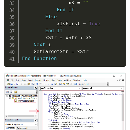
                xS 
=
""
End
If
Else
            xIsFirst 
=
True
End
If
        xStr 
=
 xStr 
+
 xS

Next
 i

    GetTargetStr 
=
End
Function