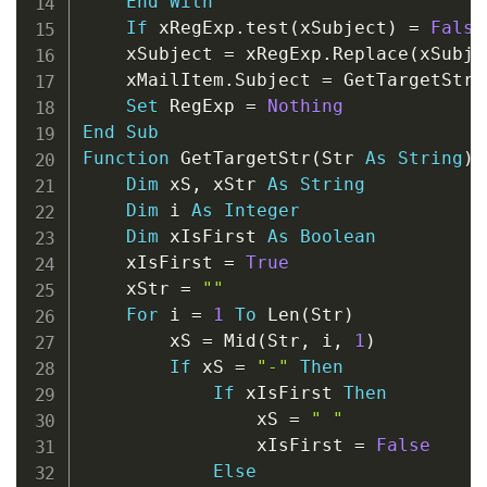
End
With
If
 xRegExp
.
test
(
xSubject
)
=
False
    xSubject 
=
 xRegExp
.
Replace
(
xSubje
    xMailItem
.
Subject 
=
 GetTargetStr
(
Set
 RegExp 
=
Nothing
End
Sub
Function
 GetTargetStr
(
Str 
As
String
)
Dim
 xS
,
 xStr 
As
String
Dim
 i 
As
Integer
Dim
 xIsFirst 
As
Boolean
    xIsFirst 
=
True
    xStr 
=
""
For
 i 
=
1
To
 Len
(
Str
)
        xS 
=
 Mid
(
Str
,
 i
,
1
)
If
 xS 
=
"-"
Then
If
 xIsFirst 
Then
                xS 
=
" "
                xIsFirst 
=
False
Else