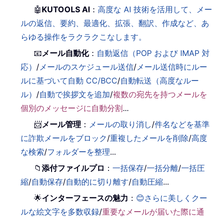
🤖
KUTOOLS AI
：
高度な AI 技術を活用して、メー
ルの返信、要約、最適化、拡張、翻訳、作成など、あ
らゆる操作をラクラクこなします。
📧
メール自動化
：
自動返信（POP および IMAP 対
応）
/
メールのスケジュール送信
/
メール送信時にルー
ルに基づいて自動 CC/BCC
/
自動転送（高度なルー
ル）
/
自動で挨拶文を追加
/
複数の宛先を持つメールを
個別のメッセージに自動分割
...
📨
メール管理
：
メールの取り消し
/
件名などを基準
に詐欺メールをブロック
/
重複したメールを削除
/
高度
な検索
/
フォルダーを整理
...
📁
添付ファイルプロ
：
一括保存
/
一括分離
/
一括圧
縮
/
自動保存
/
自動的に切り離す
/
自動圧縮
...
🌟
インターフェースの魅力
：
😊さらに美しくクー
ルな絵文字を多数収録
/
重要なメールが届いた際に通