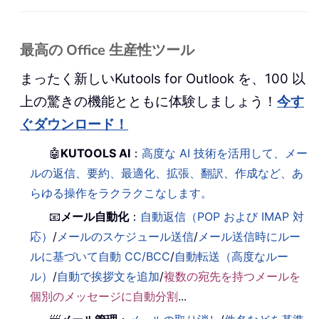
最高の Office 生産性ツール
まったく新しいKutools for Outlook を、100 以
上の驚きの機能とともに体験しましょう！
今す
ぐダウンロード！
🤖
KUTOOLS AI
：
高度な AI 技術を活用して、メー
ルの返信、要約、最適化、拡張、翻訳、作成など、あ
らゆる操作をラクラクこなします。
📧
メール自動化
：
自動返信（POP および IMAP 対
応）
/
メールのスケジュール送信
/
メール送信時にルー
ルに基づいて自動 CC/BCC
/
自動転送（高度なルー
ル）
/
自動で挨拶文を追加
/
複数の宛先を持つメールを
個別のメッセージに自動分割
...