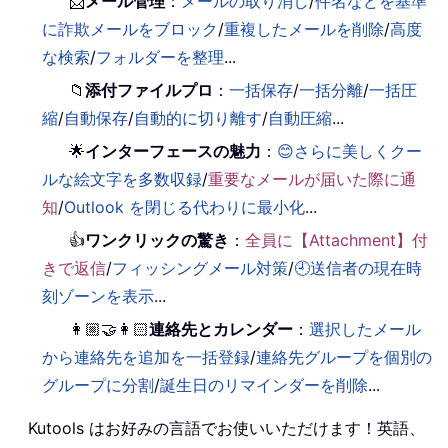
📨
メール管理
：
メールの取り消し
/
件名などを基準
に詐欺メールをブロック
/
重複したメールを削除
/
高度
な検索
/
フォルダーを整理
...
📁
添付ファイルプロ
：
一括保存
/
一括分離
/
一括圧
縮
/
自動保存
/
自動的に切り離す
/
自動圧縮
...
🌟
インターフェースの魅力
：
😊さらに美しくクー
ルな絵文字を多数収録
/
重要なメールが届いた際に通
知
/
Outlook を閉じる代わりに最小化
...
👍
ワンクリックの驚き
：
全員に【Attachment】付
きで返信
/
フィッシングメール対策
/
🕘送信者の現在時
刻ゾーンを表示
...
👩🏼‍🤝‍👩🏻
連絡先とカレンダー
：
選択したメール
から連絡先を追加を一括登録
/
連絡先グループを個別の
グループに分割
/
誕生日のリマインダーを削除
...
Kutools はお好みの言語でお使いいただけます！英語、