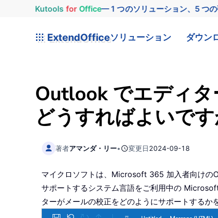
Kutools
for
Office
— 1 つのソリューション、5 つ
ExtendOffice
ソリューション
ダウン
Outlook でエ
どうすればよいです
著者
アマンダ・リー
•
変更日
2024-09-18
マイクロソフトは、Microsoft 365 加入者
サポートするシステム言語をご利用中の Microso
ターがメールの校正をどのようにサポートするか