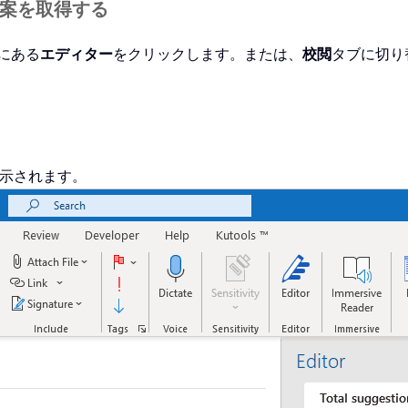
提案を取得する
にある
エディター
をクリックします。または、
校閲
タブに切り
示されます。