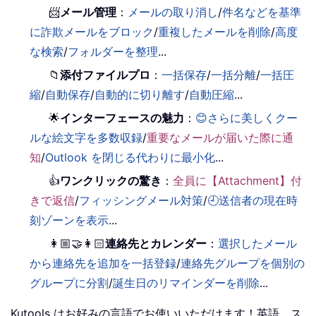
📨
メール管理
：
メールの取り消し
/
件名などを基準
に詐欺メールをブロック
/
重複したメールを削除
/
高度
な検索
/
フォルダーを整理
...
📁
添付ファイルプロ
：
一括保存
/
一括分離
/
一括圧
縮
/
自動保存
/
自動的に切り離す
/
自動圧縮
...
🌟
インターフェースの魅力
：
😊さらに美しくクー
ルな絵文字を多数収録
/
重要なメールが届いた際に通
知
/
Outlook を閉じる代わりに最小化
...
👍
ワンクリックの驚き
：
全員に【Attachment】付
きで返信
/
フィッシングメール対策
/
🕘送信者の現在時
刻ゾーンを表示
...
👩🏼‍🤝‍👩🏻
連絡先とカレンダー
：
選択したメール
から連絡先を追加を一括登録
/
連絡先グループを個別の
グループに分割
/
誕生日のリマインダーを削除
...
Kutools はお好みの言語でお使いいただけます！英語、ス