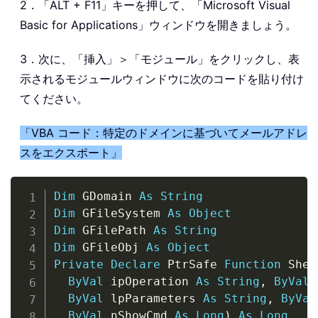
2．「ALT + F11」キーを押して、「Microsoft Visual
Basic for Applications」ウィンドウを開きましょう。
3．次に、「挿入」＞「モジュール」をクリックし、表
示されるモジュールウィンドウに次のコードを貼り付け
てください。
「VBA コード：特定のドメインに基づいてメールアドレ
スをエクスポート」
Copy
Dim
 GDomain 
As
String
Dim
 GFileSystem 
As
Object
Dim
 GFilePath 
As
String
Dim
 GFileObj 
As
Object
Private
Declare
 PtrSafe 
Function
 Shel
ByVal
 ipOperation 
As
String
,
ByVal
 
ByVal
 lpParameters 
As
String
,
ByVal
ByVal
 nShowCmd 
As
Long
)
As
Long