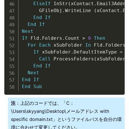
ElseIf
 InStr
(
xContact
.
Email3Addre
      GFileObj
.
WriteLine 
(
xContact
.
Em
End
If
End
If
Next
If
 Fld
.
Folders
.
Count 
>
0
Then
For
Each
 xSubFolder 
In
 Fld
.
Folders

If
 xSubFolder
.
DefaultItemType 
=
 o
Call
 ProcessFolders
(
xSubFolder
)
End
If
Next
End
If
End
Sub
注
：上記のコードでは、「C：
\Users\skyyang\Desktop\メールアドレス with
specific domain.txt」というファイルパスを自分の環
境に合わせて変更してください。