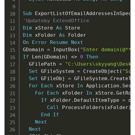
Sub
 ExportListOfEmailAddressesInSpeci
'Updateby ExtendOffice
Dim
 xStore 
As
Dim
 xFolder 
As
On
Error
Resume
Next
GDomain 
=
 InputBox
(
"Enter domain(@***
If
 Len
(
GDomain
)
<
>
0
Then
  GFilePath 
=
"C:\Users\skyyang\Deskt
Set
 GFileSystem 
=
 CreateObject
(
"Scr
Set
 GFileObj 
=
 GFileSystem
.
CreateTe
For
Each
 xStore 
In
 Application
.
Sess
For
Each
 xFolder 
In
 xStore
.
GetRoo
If
 xFolder
.
DefaultItemType 
=
 ol
Call
 ProcessFolders
(
xFolder
)
End
If
Next
Next