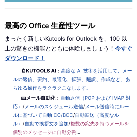
最高の Office 生産性ツール
まったく新しいKutools for Outlook を、100 以
上の驚きの機能とともに体験しましょう！
今すぐ
ダウンロード！
🤖
KUTOOLS AI
：
高度な AI 技術を活用して、メー
ルの返信、要約、最適化、拡張、翻訳、作成など、あ
らゆる操作をラクラクこなします。
📧
メール自動化
：
自動返信（POP および IMAP 対
応）
/
メールのスケジュール送信
/
メール送信時にルー
ルに基づいて自動 CC/BCC
/
自動転送（高度なルー
ル）
/
自動で挨拶文を追加
/
複数の宛先を持つメールを
個別のメッセージに自動分割
...