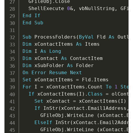
  GFileObj
.
Close

  ShellExecute 
0
&
,
 vbNullString
,
 GFil
End
If
End
Sub
Sub
 ProcessFolders
(
ByVal
 Fld 
As
 Outlo
Dim
 xContactItems 
As
Dim
 I 
As
Long
Dim
 xContact 
As
Dim
 xSubFolder 
As
On
Error
Resume
Next
Set
 xContactItems 
=
 Fld
.
For
 I 
=
 xContactItems
.
Count 
To
1
Step
If
 xContactItems
(
I
)
.
Class
=
 olConta
Set
 xContact 
=
 xContactItems
(
I
)
If
 InStr
(
xContact
.
Email1Address
,
 
      GFileObj
.
WriteLine 
(
xContact
.
Em
ElseIf
 InStr
(
xContact
.
Email2Addre
      GFileObj
.
WriteLine 
(
xContact
.
Em