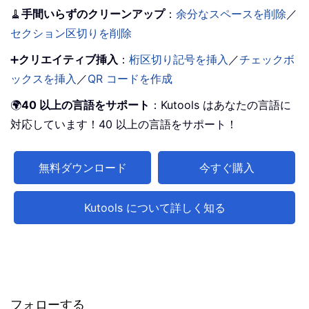
🧹
手間いらずのクリーンアップ
：
余分なスペースを削除
／
セクション区切りを削除
➕
クリエイティブ挿入
：
桁区切り記号を挿入
／
チェックボ
ックスを挿入
／
QR コードを作成
🌍
40 以上の言語をサポート
：Kutools はあなたの言語に
対応しています！40 以上の言語をサポート！
無料ダウンロード
今すぐ購入
Kutools について詳しく知る
フォローする