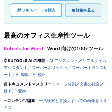
🎁 フルスイートを購入
📖 詳細を見る
最高のオフィス生産性ツール
Kutools for Word
– Word 向けの100+ツール
🤖
KUTOOLS AI の機能
：
AI アシスタント
／
リアルタイム
アシスタント
／
スーパーポリッシュ
／
スーパートランスレ
ート
／
AI 編集
／
AI 校正
📘
ドキュメントマスタリー
：
ページ分割
／
文書の結合
／
一
括 PDF 変換
✏
コンテンツ編集
：
一括検索と置換
／
すべての画像をリサ
イズ