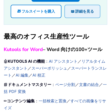
🎁 フルスイートを購入
📖 詳細を見る
最高のオフィス生産性ツール
Kutools for Word
– Word 向けの100+ツール
🤖
KUTOOLS AI の機能
：
AI アシスタント
／
リアルタイム
アシスタント
／
スーパーポリッシュ
／
スーパートランスレ
ート
／
AI 編集
／
AI 校正
📘
ドキュメントマスタリー
：
ページ分割
／
文書の結合
／
一
括 PDF 変換
✏
コンテンツ編集
：
一括検索と置換
／
すべての画像をリサ
イズ