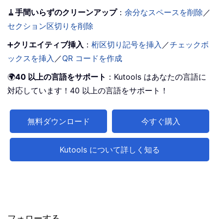
🧹
手間いらずのクリーンアップ
：
余分なスペースを削除
／
セクション区切りを削除
➕
クリエイティブ挿入
：
桁区切り記号を挿入
／
チェックボ
ックスを挿入
／
QR コードを作成
🌍
40 以上の言語をサポート
：Kutools はあなたの言語に
対応しています！40 以上の言語をサポート！
無料ダウンロード
今すぐ購入
Kutools について詳しく知る
フォローする