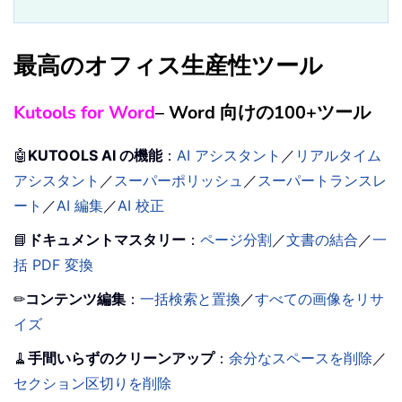
最高のオフィス生産性ツール
Kutools for Word
– Word 向けの100+ツール
🤖
KUTOOLS AI の機能
：
AI アシスタント
／
リアルタイム
アシスタント
／
スーパーポリッシュ
／
スーパートランスレ
ート
／
AI 編集
／
AI 校正
📘
ドキュメントマスタリー
：
ページ分割
／
文書の結合
／
一
括 PDF 変換
✏
コンテンツ編集
：
一括検索と置換
／
すべての画像をリサ
イズ
🧹
手間いらずのクリーンアップ
：
余分なスペースを削除
／
セクション区切りを削除