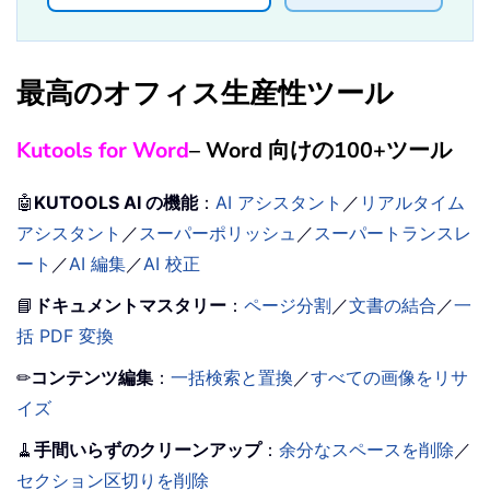
最高のオフィス生産性ツール
Kutools for Word
– Word 向けの100+ツール
🤖
KUTOOLS AI の機能
：
AI アシスタント
／
リアルタイム
アシスタント
／
スーパーポリッシュ
／
スーパートランスレ
ート
／
AI 編集
／
AI 校正
📘
ドキュメントマスタリー
：
ページ分割
／
文書の結合
／
一
括 PDF 変換
✏
コンテンツ編集
：
一括検索と置換
／
すべての画像をリサ
イズ
🧹
手間いらずのクリーンアップ
：
余分なスペースを削除
／
セクション区切りを削除