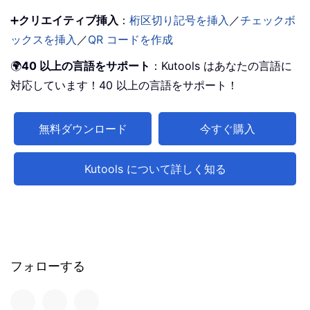
➕
クリエイティブ挿入
：
桁区切り記号を挿入
／
チェックボ
ックスを挿入
／
QR コードを作成
🌍
40 以上の言語をサポート
：Kutools はあなたの言語に
対応しています！40 以上の言語をサポート！
無料ダウンロード
今すぐ購入
Kutools について詳しく知る
フォローする