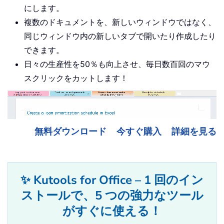
.
Text 
=
"([a-z])-[ ]{1,}([
にします。
.
Replacement
.
Text 
=
"\1\2"
複数のドキュメントを、新しいウィンドウではなく、
.
Execute Replace
:
=
wdReplac
同じウィンドウ内の新しいタブで開いたり作成したり
.
Text 
=
" [^13]"
できます。
.
Replacement
.
Text 
=
"^p"
日々の生産性を50％も向上させ、毎日数百回のマウ
.
Execute Replace
:
=
wdReplac
スクリックをカットします！
End
With
End
Sub
無料ダウンロード
今すぐ購入
詳細を見る
✨ Kutools for Office – 1 回のイン
ストールで、5 つの強力なツール
がすぐに使える！