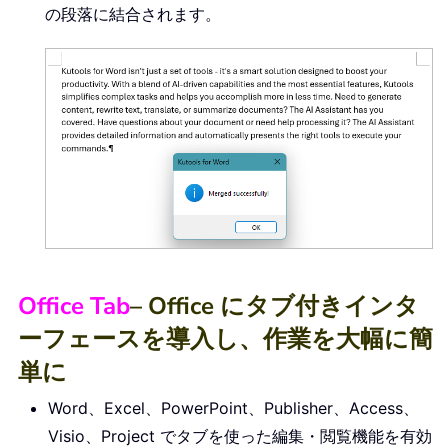
End
Sub
の段落に結合されます。
Sub
 FindAndReplace
(
Sel 
As
 Selectio
With
 Sel
.
Find

.
ClearFormatting

.
Replacement
.
ClearFormattin
.
Forward 
=
True
.
Wrap 
=
 wdFindStop

.
Format 
=
False
.
MatchAllWordForms 
=
False
.
MatchSoundsLike 
=
False
.
MatchWildcards 
=
True
Office Tab
– Office にタブ付きインタ
.
Text 
=
"^13{1,}"
.
Replacement
.
Text 
=
" "
ーフェースを導入し、作業を大幅に簡
.
Execute Replace
:
=
wdReplac
単に
.
Text 
=
"[ ]{2,}"
.
Replacement
.
Text 
=
" "
Word、Excel、PowerPoint、Publisher、Access、
.
Execute Replace
:
=
wdReplac
Visio、Project でタブを使った編集・閲覧機能を有効