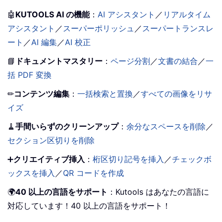
🤖
KUTOOLS AI の機能
：
AI アシスタント
／
リアルタイム
アシスタント
／
スーパーポリッシュ
／
スーパートランスレ
ート
／
AI 編集
／
AI 校正
📘
ドキュメントマスタリー
：
ページ分割
／
文書の結合
／
一
括 PDF 変換
✏
コンテンツ編集
：
一括検索と置換
／
すべての画像をリサ
イズ
🧹
手間いらずのクリーンアップ
：
余分なスペースを削除
／
セクション区切りを削除
➕
クリエイティブ挿入
：
桁区切り記号を挿入
／
チェックボ
ックスを挿入
／
QR コードを作成
🌍
40 以上の言語をサポート
：Kutools はあなたの言語に
対応しています！40 以上の言語をサポート！