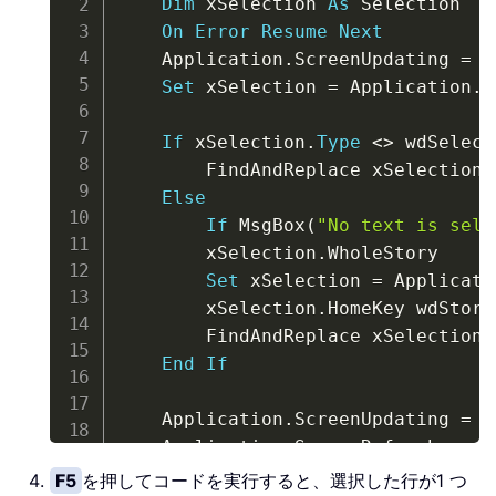
Dim
 xSelection 
As
 Selection

On
Error
Resume
Next
    Application
.
ScreenUpdating 
=
F
Set
 xSelection 
=
 Application
.
S
If
 xSelection
.
Type
<
>
 wdSelect
        FindAndReplace xSelection

Else
If
 MsgBox
(
"No text is sele
        xSelection
.
WholeStory

Set
 xSelection 
=
 Applicati
        xSelection
.
HomeKey wdStory

        FindAndReplace xSelection

End
If
    Application
.
ScreenUpdating 
=
T
    Application
.
ScreenRefresh

    MsgBox 
"Merged successfully!"
,
F5
を押してコードを実行すると、選択した行が1 つ