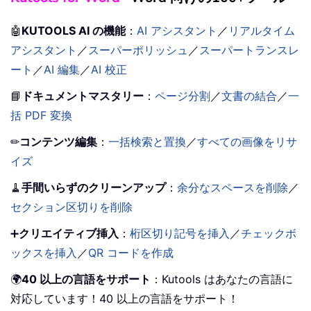
🤖
KUTOOLS AI の機能
：
AI アシスタント
／
リアルタイム
アシスタント
／
スーパーポリッシュ
／
スーパートランスレ
ート
／
AI 編集
／
AI 校正
📘
ドキュメントマスタリー
：
ページ分割
／
文書の結合
／
一
括 PDF 変換
✏
コンテンツ編集
：
一括検索と置換
／
すべての画像をリサ
イズ
🧹
手間いらずのクリーンアップ
：
余分なスペースを削除
／
セクション区切りを削除
➕
クリエイティブ挿入
：
桁区切り記号を挿入
／
チェックボ
ックスを挿入
／
QR コードを作成
🌍
40 以上の言語をサポート
：Kutools はあなたの言語に
対応しています！40 以上の言語をサポート！