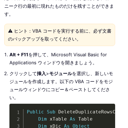
ニーク行の最初に現れたものだけを残すことができま
す。
⚠️ ヒント：VBA コードを実行する前に、必ず文書
のバックアップを取ってください。
Alt + F11
を押して、Microsoft Visual Basic for
Applications ウィンドウを開きましょう。
クリックして
挿入
>
モジュール
を選択し、新しいモ
ジュールを作成します。以下の VBA コードをモジ
ュールウィンドウにコピー＆ペーストしてくださ
い。
Copy
Public
Sub
 DeleteDuplicateRowsClean
Dim
 xTable 
As
 Table

Dim
 xDic 
As
Object