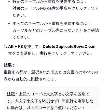
特定のテーブルから重複を削除するには：
対象のテーブル内の任意の場所をクリックしてく
    Application
.
ScreenUpdating 
=
Tr
ださい。
    MsgBox 
"Complete!"
,
すべてのテーブルから重複を削除するには：
End
Sub
カーソルがどのテーブル内にもないことをご確認
ください。
Private
Sub
 ProcessTable
(
targetTabl
Alt + F8
を押して、
DeleteDuplicateRowsClean
Dim
 r 
As
Long
マクロを選択し、
実行
をクリックしてください。
Dim
 rowText 
As
String
結果：
For
 r 
=
 targetTable
.
Rows
.
Count 
重複する行が、選択された表または文書内のすべての
        rowText 
=
 targetTable
.
Rows
(
表から自動的に削除されます。
If
 dic
.
Exists
(
rowText
)
Then
            targetTable
.
Rows
(
r
)
.
Del
Else
注記
：上記のコードは大文字と小文字を区別で
            dic
.
Add rowText
,
True
す。大文字小文字を区別せずに重複行を削除した
End
If
い場合は、以下のコードをご使用ください：
Next