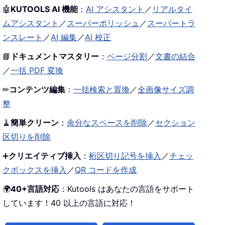
🤖
KUTOOLS AI 機能
：
AI アシスタント
／
リアルタイ
ムアシスタント
／
スーパーポリッシュ
／
スーパートラ
ンスレート
／
AI 編集
／
AI 校正
📘
ドキュメントマスタリー
：
ページ分割
／
文書の結合
／
一括 PDF 変換
✏
コンテンツ編集
：
一括検索と置換
／
全画像サイズ調
整
🧹
簡単クリーン
：
余分なスペースを削除
／
セクション
区切りを削除
➕
クリエイティブ挿入
：
桁区切り記号を挿入
／
チェッ
クボックスを挿入
／
QR コードを作成
🌍
40+言語対応
：Kutools はあなたの言語をサポート
しています！40 以上の言語に対応！