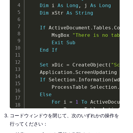
Dim
 i 
As
Long
,
 j 
As
Long
Dim
 xStr 
As
String
If
 ActiveDocument
.
Tables
.
Count 
        MsgBox 
"There is no table i
Exit
Sub
End
If
Set
 xDic 
=
 CreateObject
(
"Script
    Application
.
ScreenUpdating 
=
Fa
If
 Selection
.
Information
(
wdWith
        ProcessTable Selection
.
Tabl
Else
For
 i 
=
1
To
 ActiveDocument
            ProcessTable ActiveDocu
コードウィンドウを閉じて、次のいずれかの操作を
            xDic
.
RemoveAll

行ってください：
Next
 i

End
If