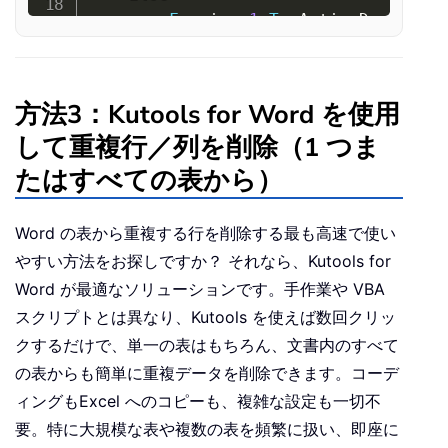
For
 i 
=
1
To
 ActiveDocument
            xDic
.
RemoveAll

            ProcessTable ActiveDocu
Next
 i

方法3：Kutools for Word を使用
End
If
して重複行／列を削除（1 つま
    Application
.
ScreenUpdating 
=
Tr
たはすべての表から）
    MsgBox 
"complete"
,
End
Sub
Word の表から重複する行を削除する最も高速で使い
やすい方法をお探しですか？ それなら、Kutools for
Private
Sub
 ProcessTable
(
targetTabl
Word が最適なソリューションです。手作業や VBA
Dim
 r 
As
Long
スクリプトとは異なり、Kutools を使えば数回クリッ
Dim
 rowText 
As
String
クするだけで、単一の表はもちろん、文書内のすべて
For
 r 
=
 targetTable
.
Rows
.
Count 
        rowText 
=
 targetTable
.
Rows
(
の表からも簡単に重複データを削除できます。コーデ
If
 dic
.
Exists
(
rowText
)
Then
ィングもExcel へのコピーも、複雑な設定も一切不
            targetTable
.
Rows
(
r
)
.
Dele
要。特に大規模な表や複数の表を頻繁に扱い、即座に
Else