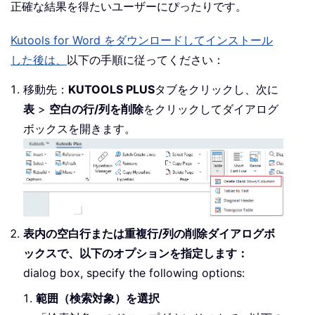
正確な結果を得たいユーザーにぴったりです。
            dic
.
Add rowText
,
True
End
If
Kutools for Word をダウンロードしてインストール
Next
した後は、
以下の手順に従ってください：
End
Sub
移動先：
KUTOOLS PLUS
タブをクリックし、次に
表
>
空白の行/列を削除
をクリックしてダイアログ
ボックスを開きます。
表内の空白行または重複行/列の削除
ダイアログボ
ックスで、以下のオプションを指定します：
dialog box, specify the following options:
範囲（検索対象）を選択