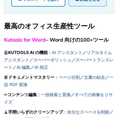
最高のオフィス生産性ツール
Kutools for Word
– Word 向けの100+ツール
🤖
KUTOOLS AI の機能
：
AI アシスタント
／
リアルタイム
アシスタント
／
スーパーポリッシュ
／
スーパートランスレ
ート
／
AI 編集
／
AI 校正
📘
ドキュメントマスタリー
：
ページ分割
／
文書の結合
／
一
括 PDF 変換
✏
コンテンツ編集
：
一括検索と置換
／
すべての画像をリサ
イズ
🧹
手間いらずのクリーンアップ
：
余分なスペースを削除
／