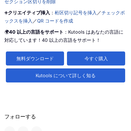
セクション区切りを削除
➕
クリエイティブ挿入
：
桁区切り記号を挿入
／
チェックボ
ックスを挿入
／
QR コードを作成
🌍
40 以上の言語をサポート
：Kutools はあなたの言語に
対応しています！40 以上の言語をサポート！
無料ダウンロード
今すぐ購入
Kutools について詳しく知る
フォローする