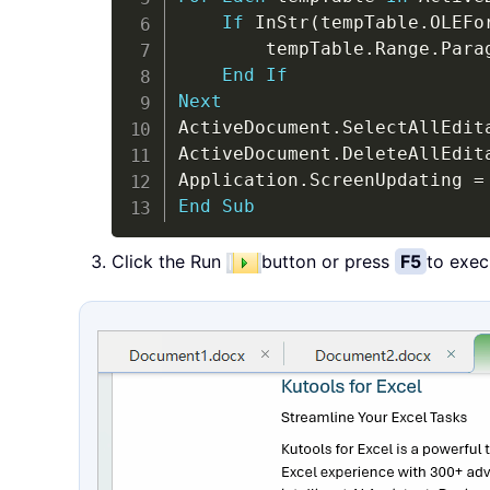
If
 InStr
(
tempTable
.
OLEFo
        tempTable
.
Range
.
Para
End
If
Next
ActiveDocument
.
SelectAllEdit
ActiveDocument
.
DeleteAllEdit
Application
.
ScreenUpdating 
=
End
Sub
Click the Run
button or press
F5
to exec