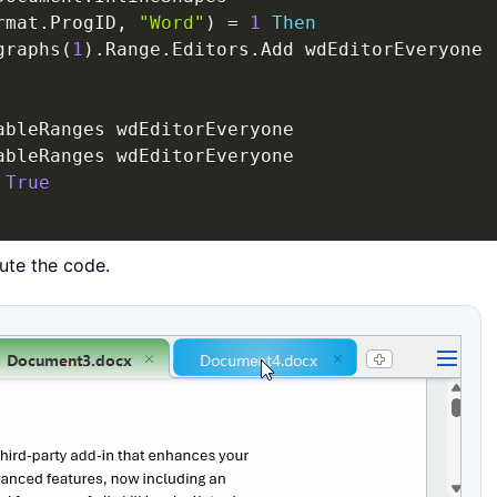
rmat
.
ProgID
,
"Word"
)
=
1
Then
graphs
(
1
)
.
Range
.
Editors
.
Add wdEditorEveryone

ableRanges wdEditorEveryone

ableRanges wdEditorEveryone

True
ute the code.