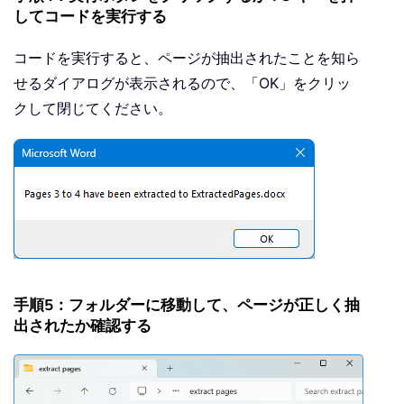
してコードを実行する
    startRange
.
Copy

コードを実行すると、ページが抽出されたことを知ら
' Open a new document to paste th
せるダイアログが表示されるので、「OK」をクリッ
Set
 objNewDoc 
=
 Documents
.
Add

    objNewDoc
.
Content
.
Paste

クして閉じてください。
' Save the new document
    objNewDoc
.
SaveAs2 FileName
:
=
strFo
    objNewDoc
.
Close 
False
' Clean up
Set
 objNewDoc 
=
Nothing
Set
 objDoc 
=
Nothing
手順5：フォルダーに移動して、ページが正しく抽
Set
 startRange 
=
Nothing
出されたか確認する
Set
 endRange 
=
Nothing
    MsgBox 
"Pages "
&
 startPage 
&
" t
End
Sub