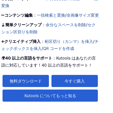
変換
✏
コンテンツ編集
：
一括検索と置換
/
全画像サイズ変更
🧹
簡単クリーンアップ
：
余分なスペースを削除
/
セク
ション区切りを削除
➕
クリエイティブ挿入
：
桁区切り（カンマ）を挿入
/
チ
ェックボックスを挿入
/
QR コードを作成
🌍
40 以上の言語をサポート
：Kutools はあなたの言
語に対応しています！40 以上の言語をサポート！
無料ダウンロード
今すぐ購入
Kutools についてもっと知る