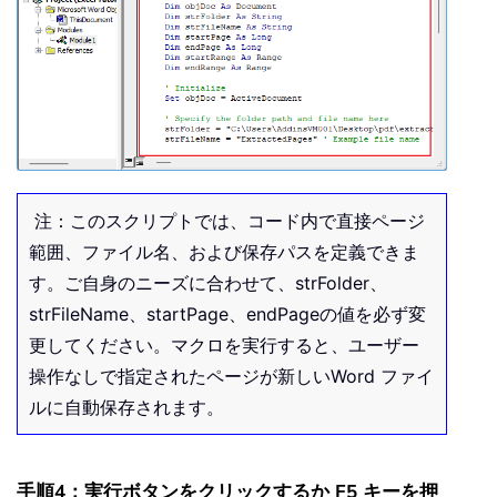
' Find the range of the specified
With
 objDoc

' Go to the start of the star
.
GoTo
(
What
:
=
wdGoToPage
,
 Which
Set
 startRange 
=
 Selection
.
Ra
' Go to the start of the page
.
GoTo
(
What
:
=
wdGoToPage
,
 Which
注：このスクリプトでは、コード内で直接ページ
        Selection
.
MoveLeft Unit
:
=
wdCh
範囲、ファイル名、および保存パスを定義できま
Set
 endRange 
=
 Selection
.
Range
す。ご自身のニーズに合わせて、
strFolder
、
strFileName
、
startPage
、
endPage
の値を必ず変
' Define the range from start
更してください。マクロを実行すると、ユーザー
Set
 startRange 
=
.
Range
(
Start
操作なしで指定されたページが新しいWord ファイ
ルに自動保存されます。
End
With
' Copy the defined range
手順4：実行ボタンをクリックするか F5 キーを押