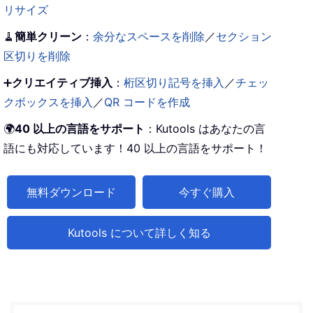
リサイズ
🧹
簡単クリーン
：
余分なスペースを削除
／
セクション
区切りを削除
➕
クリエイティブ挿入
：
桁区切り記号を挿入
／
チェッ
クボックスを挿入
／
QR コードを作成
🌍
40 以上の言語をサポート
：Kutools はあなたの言
語にも対応しています！40 以上の言語をサポート！
無料ダウンロード
今すぐ購入
Kutools について詳しく知る