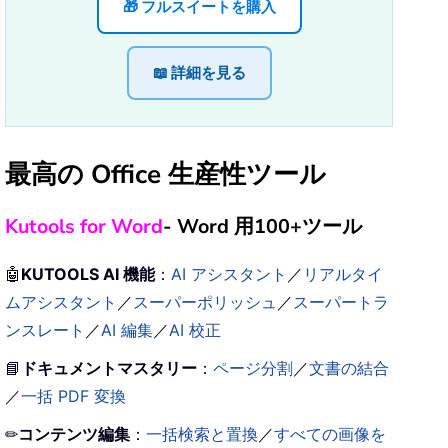
🎁 フルスイートを購入
📖 詳細を見る
最高の Office 生産性ツール
Kutools for Word
- Word 用100+ツール
🤖
KUTOOLS AI 機能
：
AI アシスタント
／
リアルタイ
ムアシスタント
／
スーパーポリッシュ
／
スーパートラ
ンスレート
／
AI 編集
／
AI 校正
📘
ドキュメントマスタリー
：
ページ分割
／
文書の結合
／
一括 PDF 変換
✏
コンテンツ編集
：
一括検索と置換
／
すべての画像を