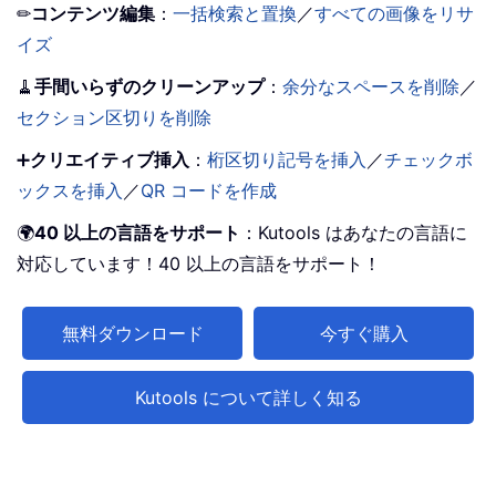
✏
コンテンツ編集
：
一括検索と置換
／
すべての画像をリサ
イズ
🧹
手間いらずのクリーンアップ
：
余分なスペースを削除
／
セクション区切りを削除
➕
クリエイティブ挿入
：
桁区切り記号を挿入
／
チェックボ
ックスを挿入
／
QR コードを作成
🌍
40 以上の言語をサポート
：Kutools はあなたの言語に
対応しています！40 以上の言語をサポート！
無料ダウンロード
今すぐ購入
Kutools について詳しく知る