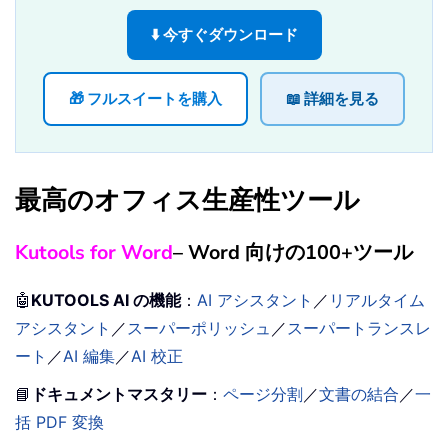
⬇️ 今すぐダウンロード
🎁 フルスイートを購入
📖 詳細を見る
最高のオフィス生産性ツール
Kutools for Word
– Word 向けの100+ツール
🤖
KUTOOLS AI の機能
：
AI アシスタント
／
リアルタイム
アシスタント
／
スーパーポリッシュ
／
スーパートランスレ
ート
／
AI 編集
／
AI 校正
📘
ドキュメントマスタリー
：
ページ分割
／
文書の結合
／
一
括 PDF 変換