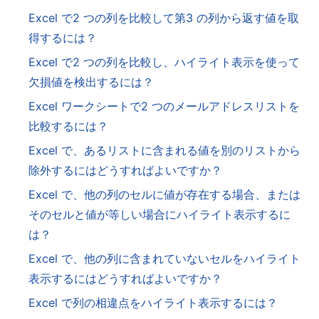
Excel で2 つの列を比較して第3 の列から返す値を取
得するには？
Excel で2 つの列を比較し、ハイライト表示を使って
欠損値を検出するには？
Excel ワークシートで2 つのメールアドレスリストを
比較するには？
Excel で、あるリストに含まれる値を別のリストから
除外するにはどうすればよいですか？
Excel で、他の列のセルに値が存在する場合、または
そのセルと値が等しい場合にハイライト表示するに
は？
Excel で、他の列に含まれていないセルをハイライト
表示するにはどうすればよいですか？
Excel で列の相違点をハイライト表示するには？