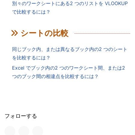
別々のワークシートにある2 つのリストを VLOOKUP
で比較するには？
シートの比較
同じブック内、または異なるブック内の2 つのシート
を比較するには？
Excel でブック内の2 つのワークシート間、または2
つのブック間の相違点を比較するには？
フォローする