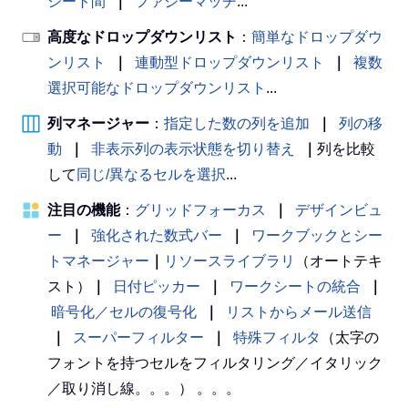
シート間
｜
ファジーマッチ
...
高度なドロップダウンリスト
：
簡単なドロップダウ
ンリスト
｜
連動型ドロップダウンリスト
｜
複数
選択可能なドロップダウンリスト
...
列マネージャー
：
指定した数の列を追加
｜
列の移
動
｜
非表示列の表示状態を切り替え
｜
列を比較
して
同じ/異なるセルを選択
...
注目の機能
：
グリッドフォーカス
｜
デザインビュ
ー
｜
強化された数式バー
｜
ワークブックとシー
トマネージャー
｜
リソースライブラリ
（オートテキ
スト）
｜
日付ピッカー
｜
ワークシートの統合
｜
暗号化／セルの復号化
｜
リストからメール送信
｜
スーパーフィルター
｜
特殊フィルタ
（太字の
フォントを持つセルをフィルタリング／イタリック
／取り消し線。。。） 。。。