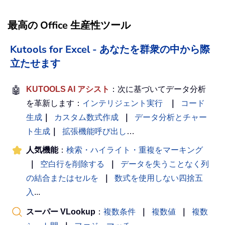
最高の Office 生産性ツール
Kutools for Excel - あなたを群衆の中から際
立たせます
🤖
KUTOOLS AI アシスト
：次に基づいてデータ分析
を革新します：
インテリジェント実行
｜
コード
生成
｜
カスタム数式作成
｜
データ分析とチャー
ト生成
｜
拡張機能呼び出し
…
人気機能
：
検索・ハイライト・重複をマーキング
｜
空白行を削除する
｜
データを失うことなく列
の結合またはセルを
｜
数式を使用しない四捨五
入
...
スーパー VLookup
：
複数条件
｜
複数値
｜
複数