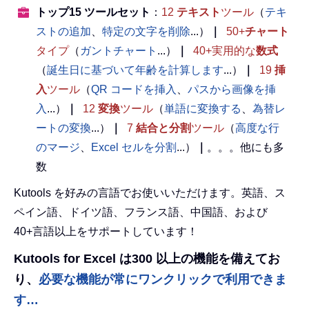
トップ15 ツールセット
：
12
テキスト
ツール
（
テキ
ストの追加
、
特定の文字を削除
...）
｜
50+
チャート
タイプ
（
ガントチャート
...）
｜
40+実用的な
数式
（
誕生日に基づいて年齢を計算します
...）
｜
19
挿
入
ツール
（
QR コードを挿入
、
パスから画像を挿
入
...）
｜
12
変換
ツール
（
単語に変換する
、
為替レ
ートの変換
...）
｜
7
結合と分割
ツール
（
高度な行
のマージ
、
Excel セルを分割
...）
｜
。。。他にも多
数
Kutools を好みの言語でお使いいただけます。英語、ス
ペイン語、ドイツ語、フランス語、中国語、および
40+言語以上をサポートしています！
Kutools for Excel は300 以上の機能を備えてお
り、
必要な機能が常にワンクリックで利用できま
す…